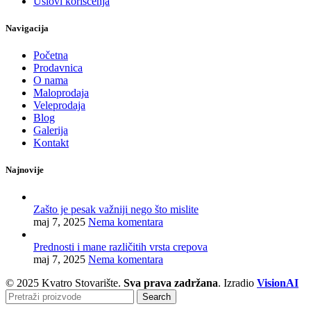
Uslovi korišćenja
Navigacija
Početna
Prodavnica
O nama
Maloprodaja
Veleprodaja
Blog
Galerija
Kontakt
Najnovije
Zašto je pesak važniji nego što mislite
maj 7, 2025
Nema komentara
Prednosti i mane različitih vrsta crepova
maj 7, 2025
Nema komentara
© 2025 Kvatro Stovarište.
Sva prava zadržana
. Izradio
VisionAI
Search