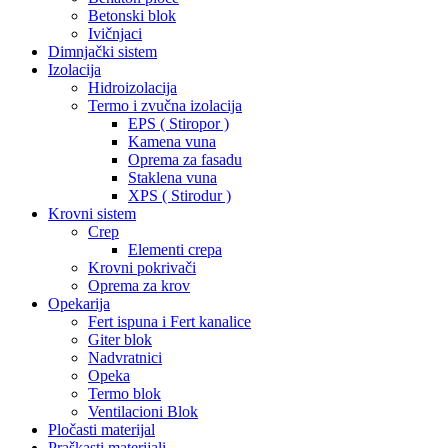
Betonski blok
Ivičnjaci
Dimnjački sistem
Izolacija
Hidroizolacija
Termo i zvučna izolacija
EPS ( Stiropor )
Kamena vuna
Oprema za fasadu
Staklena vuna
XPS ( Stirodur )
Krovni sistem
Crep
Elementi crepa
Krovni pokrivači
Oprema za krov
Opekarija
Fert ispuna i Fert kanalice
Giter blok
Nadvratnici
Opeka
Termo blok
Ventilacioni Blok
Pločasti materijal
Praškasti materijali