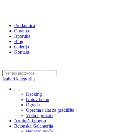
063/243 428
kvatro011@gmail.com
Zemunska 130, Ugrinovci
Prodavnica
O nama
Isporuka
Blog
Galerija
Kontakt
063/243 428
Izaberi kategoriju
. . .
Decking
Gotov beton
Ograda
Oprema i alat za gradilišta
Vrata i prozori
Armirački pogon
Betonska Galanterija
Behaton ploče