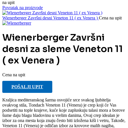
na upit
Povratak na proizvode
Wienerberger Završni desni Veneton 11 ( ex Venera )
Cena na upit
Wienerberger Završni
desni za sleme Veneton 11
( ex Venera )
Cena na upit
POŠALJI UPIT
Kraljica mediteranskog šarma osvojiće srce svakog ljubitelja
ovakvog stila, Tondach Veneton 11 (Venera) je crep koji će Vas
podsetiti na tople krajeve, kuće koje zapluskuju talasi mora a borove
šume daju blagu hladovinu u vrelim danima, Ovaj crep idealan je
izbor za ona mesta koja znaju često biti izložena kiši i vetru, Takođe,
Veneton 11 (Venera) je odličan izbor za krovove malih nagiba,