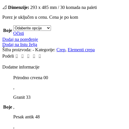
📐
Dimenzije:
293 x 485 mm / 30 komada na paleti
Porez je uključen u cenu. Cena je po kom
Boje
Očisti
Dodaj na poređenje
Dodaj na listu želja
Šifra proizvoda:
-
Kategorije:
Crep
,
Elementi crepa
Podeli
Dodatne informacije
Prirodno crvena 00
,
Granit 33
Boje
,
Pesak antik 48
,