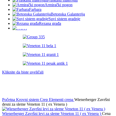
Praškasti materijali
Armirački pogon
Farbara
Betonska Galanterija
Suvi sistem gradnje
Rezana građa
. . .
Kliknite da biste uveličali
Početna
Krovni sistem
Crep
Elementi crepa
Wienerberger Završni
desni za sleme Veneton 11 ( ex Venera )
Wienerberger Završni levi za sleme Veneton 11 ( ex Venera )
Cena