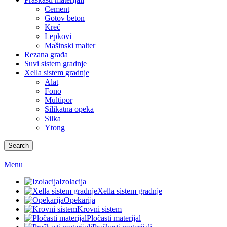
Cement
Gotov beton
Kreč
Lepkovi
Mašinski malter
Rezana građa
Suvi sistem gradnje
Xella sistem gradnje
Alat
Fono
Multipor
Silikatna opeka
Silka
Ytong
Search
Menu
Izolacija
Xella sistem gradnje
Opekarija
Krovni sistem
Pločasti materijal