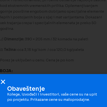
kod ekstremnih vremenskih prilika. Oplemenjivanjem
gornje površine engobom dobijamo specijalne elemente
lepih i postojanih boja u sjaj i mat varijantama. Dokazani
vek trajanja crepa i specijalnih elemenata je preko 50
godina.
📐
Dimenzije:
390 × 205 mm / 32 komada na paleti
⚖️
Težina:
cca 3,18 kg/ kom / cca 120,0 kg/paleta
Porez je uključen u cenu. Cena je po kom
BOJA
Obaveštenje
Kolege, izvođači i investitori, vaše cene su na upit
Dodaj na poređenje
Dodaj na listu želja
po projektu. Prikazane cene su maloprodajne.