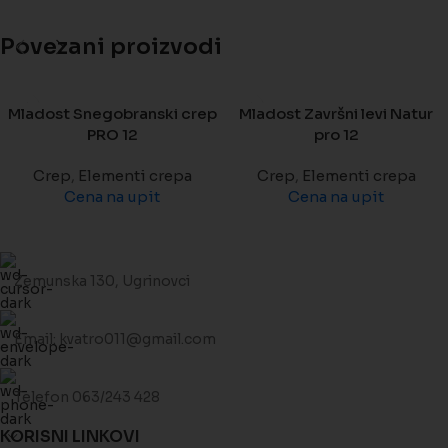
Povezani proizvodi
Mladost Snegobranski crep
Mladost Završni levi Natur
PRO 12
pro 12
Crep
,
Elementi crepa
Crep
,
Elementi crepa
Cena na upit
Cena na upit
Zemunska 130, Ugrinovci
Email: kvatro011@gmail.com
Telefon 063/243 428
KORISNI LINKOVI