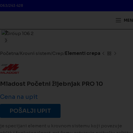
063/243 428
MEN
Kliknite da biste uveličali
Početna
Krovni sistem
Crep
Elementi crepa
Mladost Početni žljebnjak PRO 10
Cena na upit
POŠALJI UPIT
je specijani element u krovnom sistemu koji povezuje
oblik i funkcionalnost, pri čemu ostvaruje najbolju zaštitu