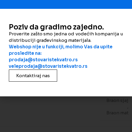
Šifra proizvoda:
-
Kategorije:
Crep
,
Elementi crepa
Podeli
Poziv da gradimo zajedno.
Proverite zašto smo jedna od vodećih kompanija u
Dodatne informacije
distribuciji građevinskog materijala.
Webshop nije u funkciji, molimo Vas da upite
Natur
prosledite na:
,
prodaja@stovaristekvatro.rs
Crna sjaj
veleprodaja@stovaristekvatro.rs
,
Kontaktiraj nas
Crna mat
BOJA
,
Crvena mat
,
Braon sjaj
,
Braon mat