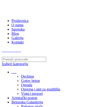
063/243 428
kvatro011@gmail.com
Zemunska 130, Ugrinovci
Prodavnica
O nama
Isporuka
Blog
Galerija
Kontakt
063/243 428
Izaberi kategoriju
. . .
Decking
Gotov beton
Ograda
Oprema i alat za gradilišta
Vrata i prozori
Armirački pogon
Betonska Galanterija
Behaton ploče