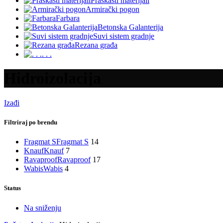
Praškasti materijali
Armirački pogon
Farbara
Betonska Galanterija
Suvi sistem gradnje
Rezana građa
. . .
Hidroizolacija
Izađi
Filtriraj po brendu
Fragmat S
Fragmat S
14
Knauf
Knauf
7
Ravaproof
Ravaproof
17
Wabis
Wabis
4
Status
Na sniženju