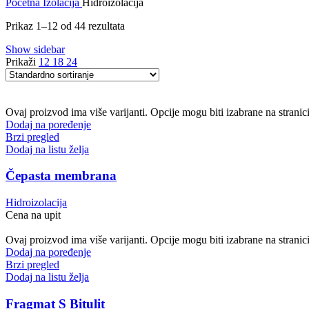
Početna
Izolacija
Hidroizolacija
Prikaz 1–12 od 44 rezultata
Show sidebar
Prikaži
12
18
24
Ovaj proizvod ima više varijanti. Opcije mogu biti izabrane na stranic
Dodaj na poređenje
Brzi pregled
Dodaj na listu želja
Čepasta membrana
Hidroizolacija
Cena na upit
Ovaj proizvod ima više varijanti. Opcije mogu biti izabrane na stranic
Dodaj na poređenje
Brzi pregled
Dodaj na listu želja
Fragmat S Bitulit