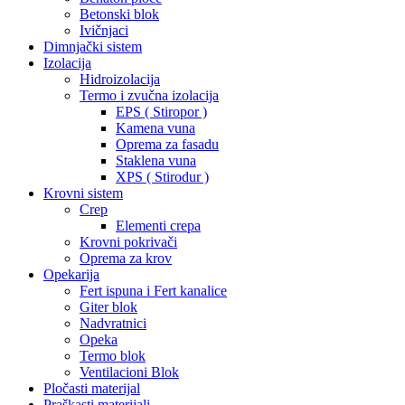
Betonski blok
Ivičnjaci
Dimnjački sistem
Izolacija
Hidroizolacija
Termo i zvučna izolacija
EPS ( Stiropor )
Kamena vuna
Oprema za fasadu
Staklena vuna
XPS ( Stirodur )
Krovni sistem
Crep
Elementi crepa
Krovni pokrivači
Oprema za krov
Opekarija
Fert ispuna i Fert kanalice
Giter blok
Nadvratnici
Opeka
Termo blok
Ventilacioni Blok
Pločasti materijal
Praškasti materijali