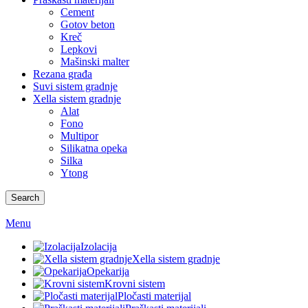
Cement
Gotov beton
Kreč
Lepkovi
Mašinski malter
Rezana građa
Suvi sistem gradnje
Xella sistem gradnje
Alat
Fono
Multipor
Silikatna opeka
Silka
Ytong
Search
Menu
Izolacija
Xella sistem gradnje
Opekarija
Krovni sistem
Pločasti materijal