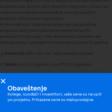
krovne pokrivače čini krovnu konstrukciju jedinstvenom i
dugotrajnom. Svojim jedinstvenim dizajnom u sklopu sa
crepom pro kvaliteta obezbeđuje krovnoj površini
estetsku uniformnost i apsolutnu
funkcionalnost. Oplemenjivanjem gornje površine
engobom dobijamo specijalne elemente lepih i
postojanih boja u sjaj i mat varijantama. Dokazani vek
trajanja crepa i specijalnih elemenata je preko 50 godina.
📐
Dimenzije:
385 × 210 mm / 160 komada na paleti
⚖️
Težina:
cca 3,42 kg/ kom / cca 575,00 kg/paleta
📊 Utrošak:
2,8 kom /met
Porez je uključen u cenu. Cena je po kom
Obaveštenje
Kolege, izvođači i investitori, vaše cene su na upit
BOJE
po projektu. Prikazane cene su maloprodajne.