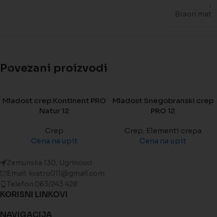
,
Braon mat
Povezani proizvodi
Mladost crep Kontinent PRO
Mladost Snegobranski crep
Natur 12
PRO 12
Crep
Crep
,
Elementi crepa
Cena na upit
Cena na upit
Zemunska 130, Ugrinovci
Email: kvatro011@gmail.com
Telefon 063/243 428
KORISNI LINKOVI
NAVIGACIJA