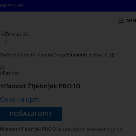
063/243 428
MEN
Kliknite da biste uveličali
Početna
Krovni sistem
Crep
Elementi crepa
Mladost Žljebnjak PRO 10
Cena na upit
POŠALJI UPIT
Mladost žlebnjak PRO 2
je specijalni element koji uz