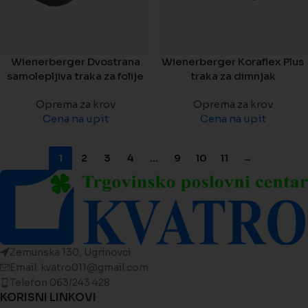
Wienerberger Dvostrana
Wienerberger Koraflex Plus
samolepljiva traka za folije
traka za dimnjak
Oprema za krov
Oprema za krov
Cena na upit
Cena na upit
1
2
3
4
…
9
10
11
→
Zemunska 130, Ugrinovci
Email: kvatro011@gmail.com
Telefon 063/243 428
KORISNI LINKOVI