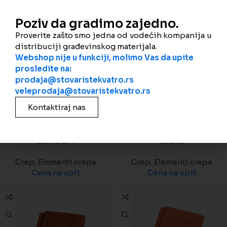
Poziv da gradimo zajedno.
Proverite zašto smo jedna od vodećih kompanija u
distribuciji građevinskog materijala.
Webshop nije u funkciji, molimo Vas da upite
prosledite na:
prodaja@stovaristekvatro.rs
veleprodaja@stovaristekvatro.rs
Kontaktiraj nas
Wienerberger Biber za
Wienerberger Biber za
sleme 3/4
strehu
Crep
,
Elementi crepa
Crep
,
Elementi crepa
Cena na upit
Cena na upit