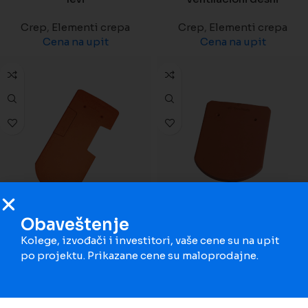
Crep
,
Elementi crepa
Crep
,
Elementi crepa
Cena na upit
Cena na upit
Obaveštenje
Wienerberger Biber
Wienerberger Biber za
Kolege, izvođači i investitori, vaše cene su na upit
ventilacioni levi
sleme
po projektu. Prikazane cene su maloprodajne.
Crep
,
Elementi crepa
Crep
,
Elementi crepa
Cena na upit
Cena na upit