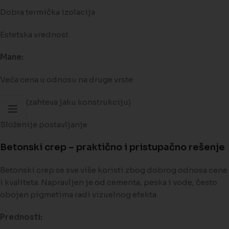
Dobra termička izolacija
Estetska vrednost
Mane:
Veća cena u odnosu na druge vrste
Težina (zahteva jaku konstrukciju)
Složenije postavljanje
Betonski crep – praktično i pristupačno rešenje
Betonski crep se sve više koristi zbog dobrog odnosa cene
i kvaliteta. Napravljen je od cementa, peska i vode, često
obojen pigmetima radi vizuelnog efekta.
Prednosti: