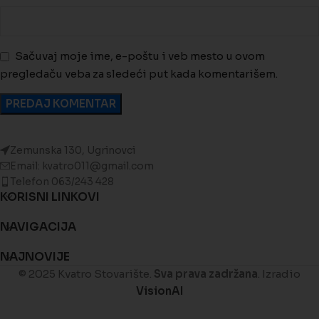
Sačuvaj moje ime, e-poštu i veb mesto u ovom
pregledaču veba za sledeći put kada komentarišem.
Zemunska 130, Ugrinovci
Email: kvatro011@gmail.com
Telefon 063/243 428
KORISNI LINKOVI
NAVIGACIJA
NAJNOVIJE
© 2025 Kvatro Stovarište.
Sva prava zadržana
. Izradio
VisionAI