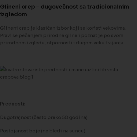
Glineni crep – dugovečnost sa tradicionalnim
izgledom
Glineni crep je klasičan izbor koji se koristi vekovima.
Pravi se pečenjem prirodne gline i poznat je po svom
prirodnom izgledu, otpornosti i dugom veku trajanja.
Prednosti:
Dugotrajnost (često preko 50 godina)
Postojanost boje (ne bledi na suncu)