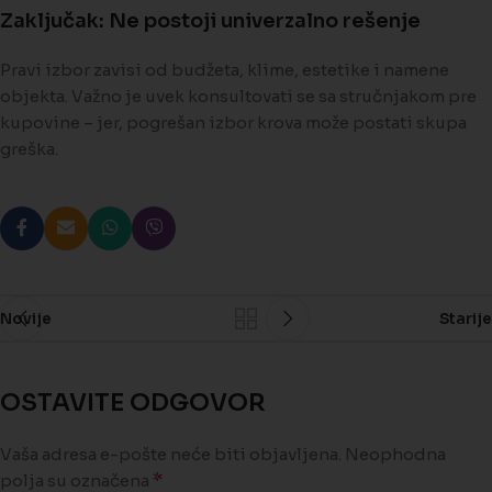
Zaključak: Ne postoji univerzalno rešenje
Pravi izbor zavisi od budžeta, klime, estetike i namene
objekta. Važno je uvek konsultovati se sa stručnjakom pre
kupovine – jer, pogrešan izbor krova može postati skupa
greška.
Novije
Starije
OSTAVITE ODGOVOR
Vaša adresa e-pošte neće biti objavljena.
Neophodna
*
polja su označena