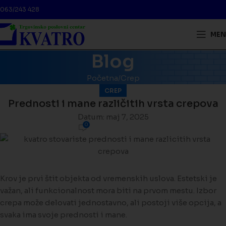
063/243 428
MEN
Blog
Početna
Crep
CREP
Prednosti i mane različitih vrsta crepova
Datum: maj 7, 2025
0
Krov je prvi štit objekta od vremenskih uslova. Estetski je
važan, ali funkcionalnost mora biti na prvom mestu. Izbor
crepa može delovati jednostavno, ali postoji više opcija, a
svaka ima svoje prednosti i mane.