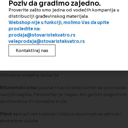
Poziv da gradimo zajedno.
Proverite zašto smo jedna od vodećih kompanija u
Lagan materijal
distribuciji građevinskog materijala.
Webshop nije u funkciji, molimo Vas da upite
Brza montaža
prosledite na:
prodaja@stovaristekvatro.rs
Dug vek trajanja
veleprodaja@stovaristekvatro.rs
Mane:
Kontaktiraj nas
Buka prilikom padavina
Potrebna dodatna izolacija
Bitumenski crep
(poznat i kao šindra) koristi se za krovove
manjih nagiba. Fleksibilan je i lagan, što ga čini pogodnim
za vikendice ili montažne kuće.
Mane su
kraći vek trajanja i slabija otpornost na vetrove i
ekstremne uslove.