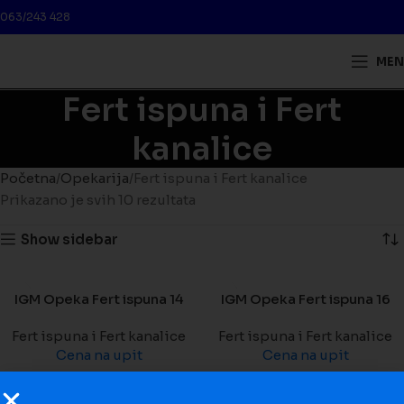
063/243 428
MEN
Fert ispuna i Fert
kanalice
Početna
Opekarija
Fert ispuna i Fert kanalice
Prikazano je svih 10 rezultata
Show sidebar
IGM Opeka Fert ispuna 14
IGM Opeka Fert ispuna 16
Fert ispuna i Fert kanalice
Fert ispuna i Fert kanalice
Cena na upit
Cena na upit
IGM Opeka Fert kanalica
Mašinac Fert ispuna 14