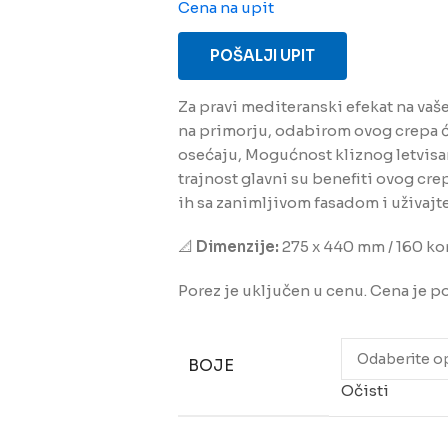
Cena na upit
POŠALJI UPIT
Za pravi mediteranski efekat na vaš
na primorju, odabirom ovog crepa ć
osećaju, Mogućnost kliznog letvisa
trajnost glavni su benefiti ovog cr
ih sa zanimljivom fasadom i uživajte
📐
Dimenzije:
275 x 440 mm / 160 ko
Porez je uključen u cenu. Cena je 
BOJE
Očisti