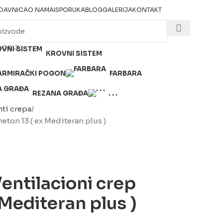
DAVNICA
O NAMA
ISPORUKA
BLOG
GALERIJA
KONTAKT
GORIJU
KROVNI SISTEM
ARMIRAČKI POGON
FARBARA
REZANA GRAĐA
. . .
ti crepa
ton 13 ( ex Mediteran plus )
entilacioni crep
 Mediteran plus )