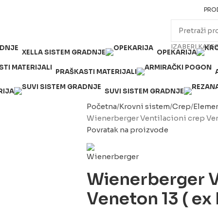
PRO
IZABERI KATE
XELLA SISTEM GRADNJE
OPEKARIJA
PRAŠKASTI MATERIJALI
RIJA
SUVI SISTEM GRADNJE
Početna
Krovni sistem
Crep
Elemen
Wienerberger Ventilacioni crep Vene
Povratak na proizvode
Wienerberger V
Veneton 13 ( ex