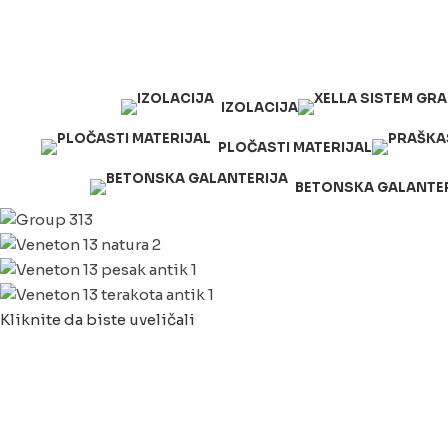
063/243 428
kvatro011@gmail.com
Zemunska 130, Ugrinovci
IZOLACIJA
PLOČASTI MATERIJAL
BETONSKA GALANTE
Kliknite da biste uveličali