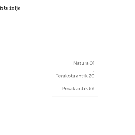
istu želja
Natura 01
,
Terakota antik 20
,
Pesak antik 58