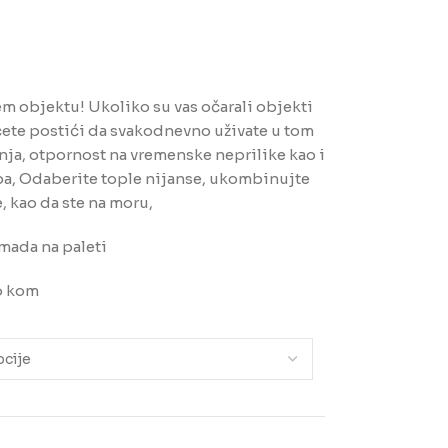
em objektu! Ukoliko su vas očarali objekti
ete postići da svakodnevno uživate u tom
nja, otpornost na vremenske neprilike kao i
epa, Odaberite tople nijanse, ukombinujte
, kao da ste na moru,
mada na paleti
po kom