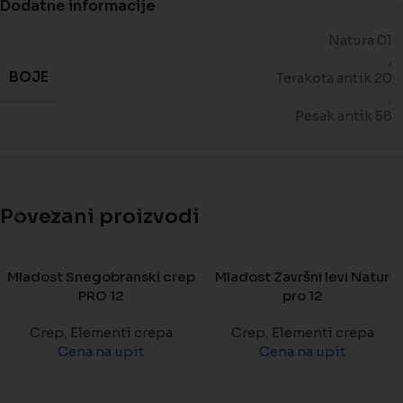
Dodatne informacije
Natura 01
,
BOJE
Terakota antik 20
,
Pesak antik 58
Povezani proizvodi
Mladost Snegobranski crep
Mladost Završni levi Natur
PRO 12
pro 12
Crep
,
Elementi crepa
Crep
,
Elementi crepa
Cena na upit
Cena na upit