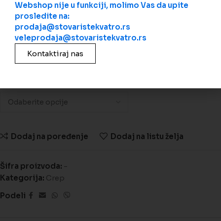
Webshop nije u funkciji, molimo Vas da upite
prosledite na:
📊 Utrošak:
cca 13,6 kom /m2
prodaja@stovaristekvatro.rs
veleprodaja@stovaristekvatro.rs
📏
Preporučeni razmak letvi:
330-350 mm
Kontaktiraj nas
Porez je uključen u cenu. Cena je po kom
BOJE
Dodaj na poređenje
Dodaj na listu želja
Šifra proizvoda:
-
Kategorija:
Crep
Podeli