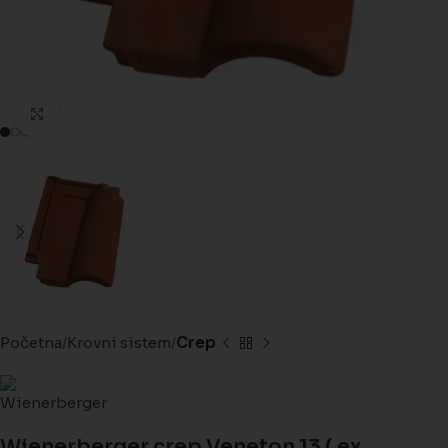
Kliknite da biste uveličali
Početna
Krovni sistem
Crep
Wienerberger crep Veneton 13 ( ex