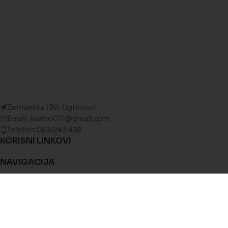
Zemunska 130, Ugrinovci
Email: kvatro011@gmail.com
Telefon 063/243 428
KORISNI LINKOVI
NAVIGACIJA
NAJNOVIJE
© 2025 Kvatro Stovarište.
Sva prava zadržana
. Izradio
VisionAI