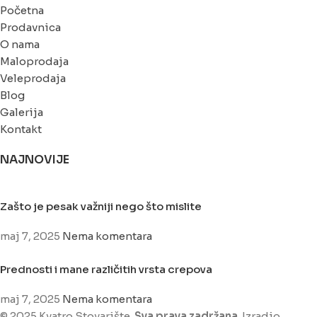
Početna
Prodavnica
O nama
Maloprodaja
Veleprodaja
Blog
Galerija
Kontakt
NAJNOVIJE
Zašto je pesak važniji nego što mislite
maj 7, 2025
Nema komentara
Prednosti i mane različitih vrsta crepova
maj 7, 2025
Nema komentara
© 2025 Kvatro Stovarište.
Sva prava zadržana
. Izradio