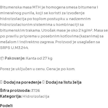
Bitumenska masa MTH je homogena smesa bitumena i
mineralnog punila, koji se koristi za izvođenje
hidroizolacija po toplom postupku u nadzemnim
hidroizolacionim sistemima u kombinaciji sa
bitumenskim trakama. Utrošak mase je oko 2 kg/m
. Masa se
2
po pravilu priprema u posebnim kotlovima (kazanima) sa
mešalom i indirektno zagreva. Proizvod je usaglašen sa
SRPS U.M3.244.
📦
Pakovanje:
Kanta od 27 kg
Porez je uključen u cenu. Cena je po kom.
Dodaj na poređenje
Dodaj na listu želja
Šifra proizvoda:
3726
Kategorija:
Hidroizolacija
Podeli