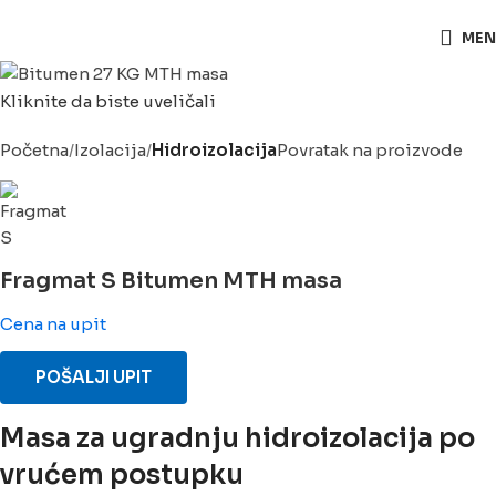
063/243 428
MEN
Kliknite da biste uveličali
Početna
Izolacija
Hidroizolacija
Povratak na proizvode
Fragmat S Bitumen MTH masa
Cena na upit
POŠALJI UPIT
Masa za ugradnju hidroizolacija po
vrućem postupku