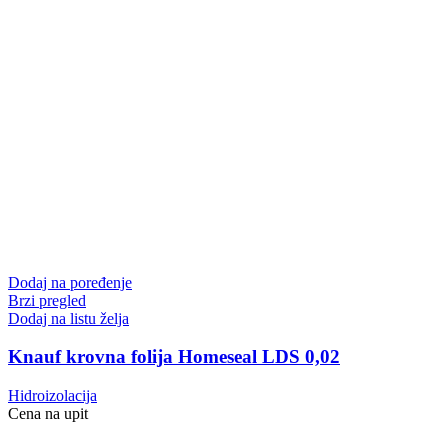
Dodaj na poređenje
Brzi pregled
Dodaj na listu želja
Knauf krovna folija Homeseal LDS 0,02
Hidroizolacija
Cena na upit