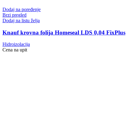
Dodaj na poređenje
Brzi pregled
Dodaj na listu želja
Knauf krovna folija Homeseal LDS 0,04 FixPlus
Hidroizolacija
Cena na upit