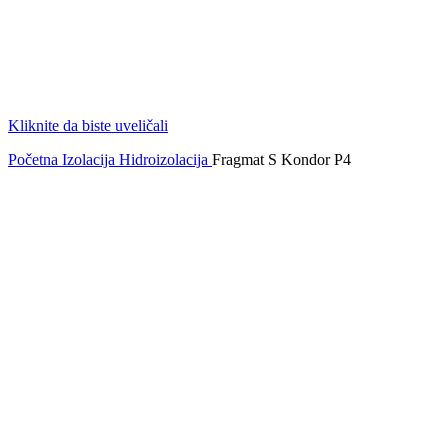
Kliknite da biste uveličali
Početna
Izolacija
Hidroizolacija
Fragmat S Kondor P4