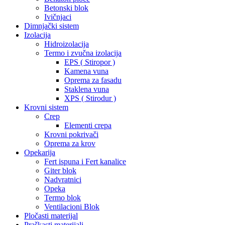
Betonski blok
Ivičnjaci
Dimnjački sistem
Izolacija
Hidroizolacija
Termo i zvučna izolacija
EPS ( Stiropor )
Kamena vuna
Oprema za fasadu
Staklena vuna
XPS ( Stirodur )
Krovni sistem
Crep
Elementi crepa
Krovni pokrivači
Oprema za krov
Opekarija
Fert ispuna i Fert kanalice
Giter blok
Nadvratnici
Opeka
Termo blok
Ventilacioni Blok
Pločasti materijal
Praškasti materijali