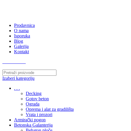
063/243 428
kvatro011@gmail.com
Zemunska 130, Ugrinovci
Prodavnica
O nama
Isporuka
Blog
Galerija
Kontakt
063/243 428
Izaberi kategoriju
. . .
Decking
Gotov beton
Ograda
Oprema i alat za gradilišta
Vrata i prozori
Armirački pogon
Betonska Galanterija
Behaton ploče