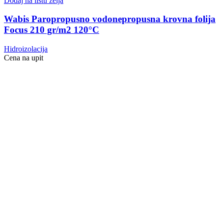
Dodaj na listu želja
Wabis Paropropusno vodonepropusna krovna folija
Focus 210 gr/m2 120°C
Hidroizolacija
Cena na upit