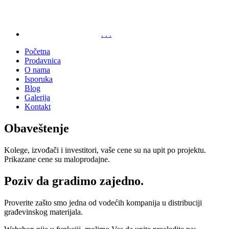
. . .
Početna
Prodavnica
O nama
Isporuka
Blog
Galerija
Kontakt
Obaveštenje
Kolege, izvođači i investitori, vaše cene su na upit po projektu.
Prikazane cene su maloprodajne.
Poziv da gradimo zajedno.
Proverite zašto smo jedna od vodećih kompanija u distribuciji
građevinskog materijala.