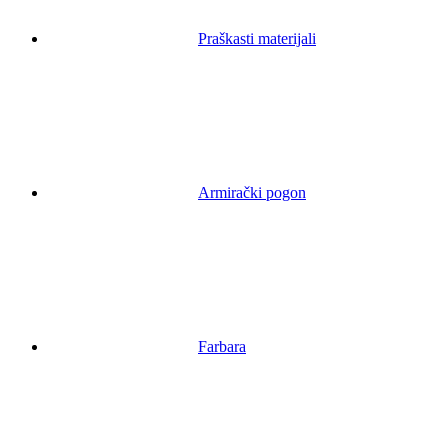
Praškasti materijali
Armirački pogon
Farbara