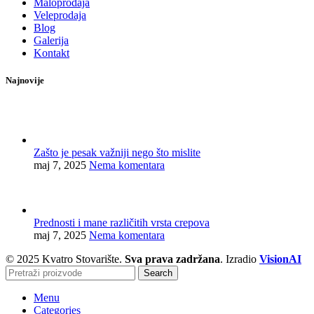
Maloprodaja
Veleprodaja
Blog
Galerija
Kontakt
Najnovije
Zašto je pesak važniji nego što mislite
maj 7, 2025
Nema komentara
Prednosti i mane različitih vrsta crepova
maj 7, 2025
Nema komentara
© 2025 Kvatro Stovarište.
Sva prava zadržana
. Izradio
VisionAI
Search
Menu
Categories