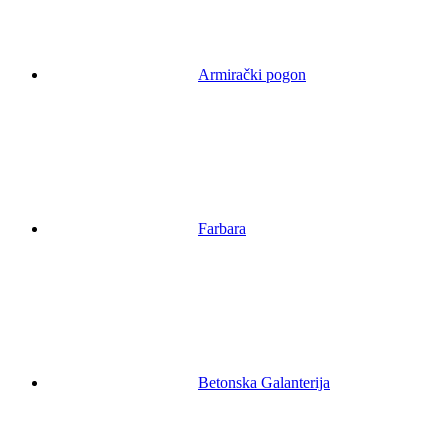
Armirački pogon
Farbara
Betonska Galanterija