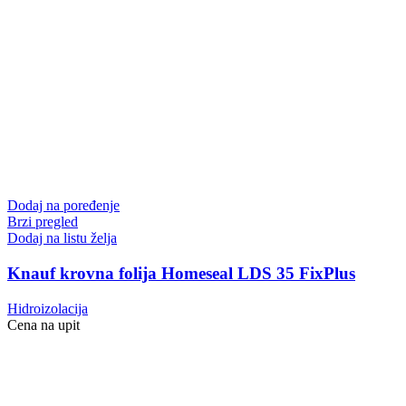
Dodaj na poređenje
Brzi pregled
Dodaj na listu želja
Knauf krovna folija Homeseal LDS 35 FixPlus
Hidroizolacija
Cena na upit