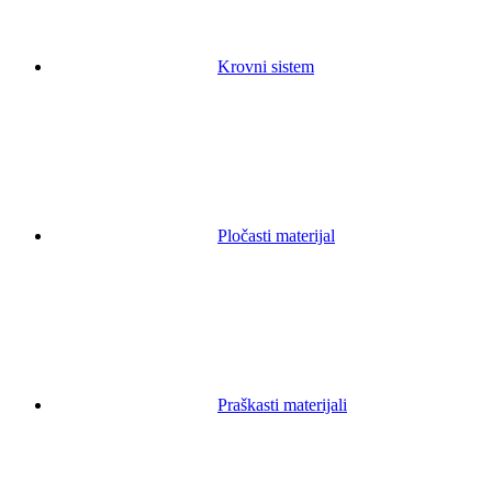
Krovni sistem
Pločasti materijal
Praškasti materijali