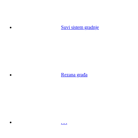
Suvi sistem gradnje
Rezana građa
. . .