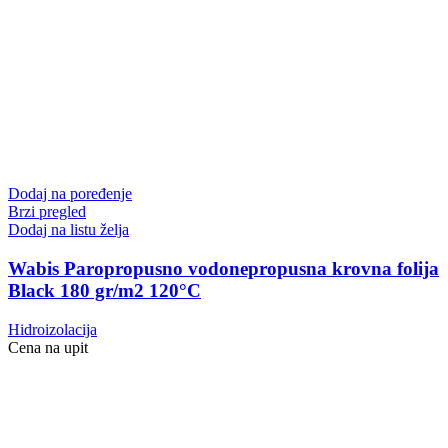
Dodaj na poređenje
Brzi pregled
Dodaj na listu želja
Wabis Paropropusno vodonepropusna krovna folija
Black 180 gr/m2 120°C
Hidroizolacija
Cena na upit