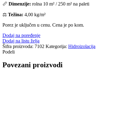
📏
Dimenzije:
rolna 10 m² / 250 m² na paleti
⚖️
Težina:
4,00 kg/m²
Porez je uključen u cenu. Cena je po kom.
Dodaj na poređenje
Dodaj na listu želja
Šifra proizvoda:
7102
Kategorija:
Hidroizolacija
Podeli
Povezani proizvodi