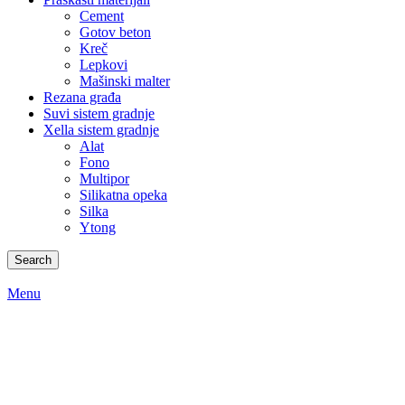
Cement
Gotov beton
Kreč
Lepkovi
Mašinski malter
Rezana građa
Suvi sistem gradnje
Xella sistem gradnje
Alat
Fono
Multipor
Silikatna opeka
Silka
Ytong
Search
Menu