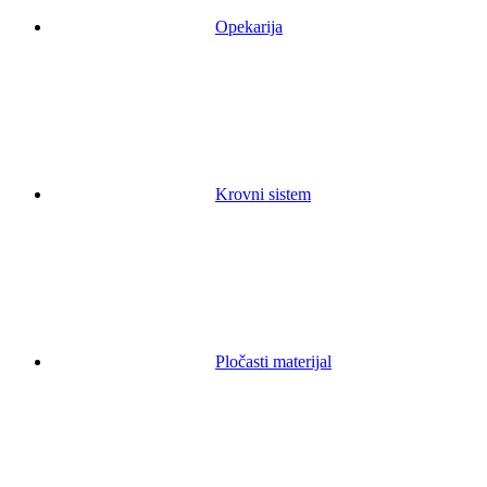
Opekarija
Krovni sistem
Pločasti materijal