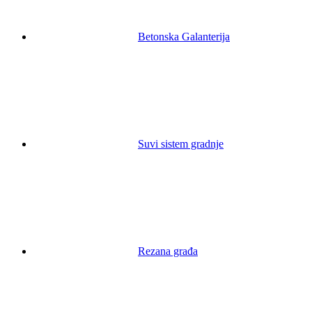
Betonska Galanterija
Suvi sistem gradnje
Rezana građa