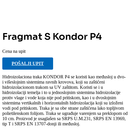
Fragmat S Kondor P4
Cena na upit
POŠALJI UPIT
Hidroizolaciona traka KONDOR P4 se koristi kao međusloj u dvo-
i višeslojnim sistemima ravnih krovova, koji su zaštićeni
hidroizolacionom trakom sa UV zaštitom. Koristi se i u
hidroizolaciji temelja i to u jednoslojnim sistemima hidroizolacije
protiv vlage i vode koja nije pod pritiskom, kao i u dvoslojnim
sistemima vertikalnih i horizontalnih hidroizolacija koji su izloženi
vodi pod pritiskom. Traka je sa obe strane zaštićena lako topljivom
polietilenskom folijom. Traka se ugrađuje varenjem sa preklopom od
10 cm. Proizvod je usaglašen sa SRPS U.M.231, SRPS EN 13969,
tip T i SRPS EN 13707-donji ili međusloj.