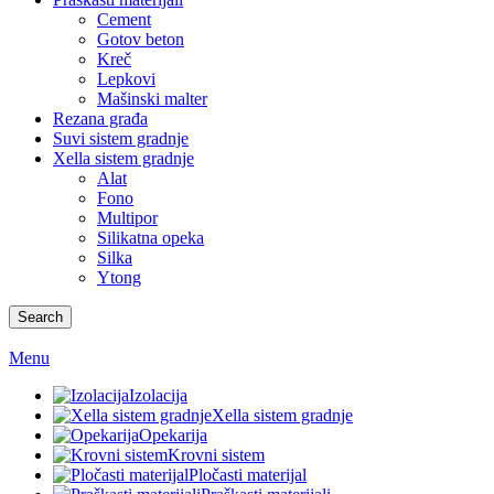
Cement
Gotov beton
Kreč
Lepkovi
Mašinski malter
Rezana građa
Suvi sistem gradnje
Xella sistem gradnje
Alat
Fono
Multipor
Silikatna opeka
Silka
Ytong
Search
Menu
Izolacija
Xella sistem gradnje
Opekarija
Krovni sistem
Pločasti materijal