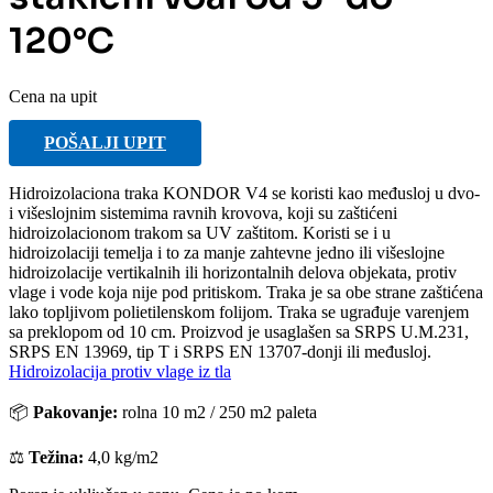
120°C
Cena na upit
POŠALJI UPIT
Hidroizolaciona traka KONDOR V4 se koristi kao međusloj u dvo-
i višeslojnim sistemima ravnih krovova, koji su zaštićeni
hidroizolacionom trakom sa UV zaštitom. Koristi se i u
hidroizolaciji temelja i to za manje zahtevne jedno ili višeslojne
hidroizolacije vertikalnih ili horizontalnih delova objekata, protiv
vlage i vode koja nije pod pritiskom. Traka je sa obe strane zaštićena
lako topljivom polietilenskom folijom. Traka se ugrađuje varenjem
sa preklopom od 10 cm. Proizvod je usaglašen sa SRPS U.M.231,
SRPS EN 13969, tip T i SRPS EN 13707-donji ili međusloj.
Hidroizolacija protiv vlage iz tla
📦
Pakovanje:
rolna 10 m2 / 250 m2 paleta
⚖️
Težina:
4,0 kg/m2