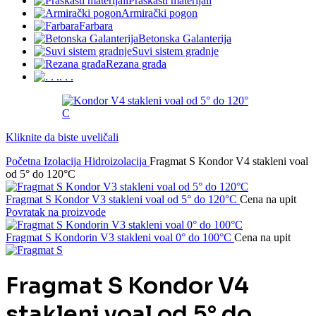
Praškasti materijali
Armirački pogon
Farbara
Betonska Galanterija
Suvi sistem gradnje
Rezana građa
. . .
Kliknite da biste uveličali
Početna
Izolacija
Hidroizolacija
Fragmat S Kondor V4 stakleni voal
od 5° do 120°C
Fragmat S Kondor V3 stakleni voal od 5° do 120°C
Cena na upit
Povratak na proizvode
Fragmat S Kondorin V3 stakleni voal 0° do 100°C
Cena na upit
Fragmat S Kondor V4
stakleni voal od 5° do