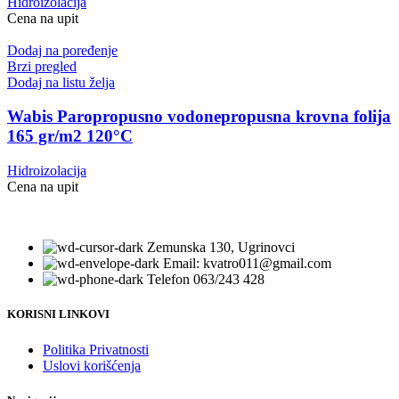
Hidroizolacija
Cena na upit
Dodaj na poređenje
Brzi pregled
Dodaj na listu želja
Wabis Paropropusno vodonepropusna krovna folija
165 gr/m2 120°C
Hidroizolacija
Cena na upit
Zemunska 130, Ugrinovci
Email: kvatro011@gmail.com
Telefon 063/243 428
KORISNI LINKOVI
Politika Privatnosti
Uslovi korišćenja