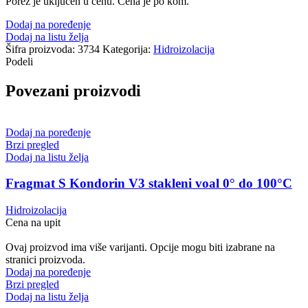
Porez je uključen u cenu. Cena je po kom.
Dodaj na poređenje
Dodaj na listu želja
Šifra proizvoda:
3734
Kategorija:
Hidroizolacija
Podeli
Povezani proizvodi
Dodaj na poređenje
Brzi pregled
Dodaj na listu želja
Fragmat S Kondorin V3 stakleni voal 0° do 100°C
Hidroizolacija
Cena na upit
Ovaj proizvod ima više varijanti. Opcije mogu biti izabrane na
stranici proizvoda.
Dodaj na poređenje
Brzi pregled
Dodaj na listu želja