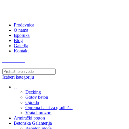
063/243 428
kvatro011@gmail.com
Zemunska 130, Ugrinovci
Prodavnica
O nama
Isporuka
Blog
Galerija
Kontakt
063/243 428
Izaberi kategoriju
. . .
Decking
Gotov beton
Ograda
Oprema i alat za gradilišta
Vrata i prozori
Armirački pogon
Betonska Galanterija
Behaton ploče