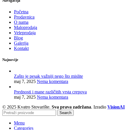
Navigacija
Početna
Prodavnica
O nama
Maloprodaja
Veleprodaja
Blog
Galerija
Kontakt
Najnovije
Zašto je pesak važniji nego što mislite
maj 7, 2025
Nema komentara
Prednosti i mane različitih vrsta crepova
maj 7, 2025
Nema komentara
© 2025 Kvatro Stovarište.
Sva prava zadržana
. Izradio
VisionAI
Search
Menu
Categories