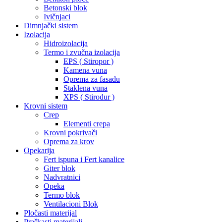
Betonski blok
Ivičnjaci
Dimnjački sistem
Izolacija
Hidroizolacija
Termo i zvučna izolacija
EPS ( Stiropor )
Kamena vuna
Oprema za fasadu
Staklena vuna
XPS ( Stirodur )
Krovni sistem
Crep
Elementi crepa
Krovni pokrivači
Oprema za krov
Opekarija
Fert ispuna i Fert kanalice
Giter blok
Nadvratnici
Opeka
Termo blok
Ventilacioni Blok
Pločasti materijal
Praškasti materijali