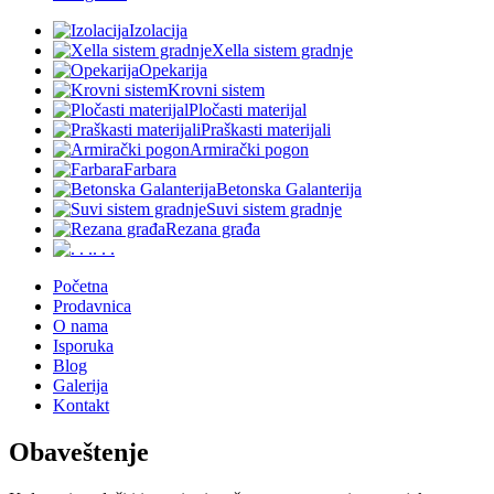
Izolacija
Xella sistem gradnje
Opekarija
Krovni sistem
Pločasti materijal
Praškasti materijali
Armirački pogon
Farbara
Betonska Galanterija
Suvi sistem gradnje
Rezana građa
. . .
Početna
Prodavnica
O nama
Isporuka
Blog
Galerija
Kontakt
Obaveštenje