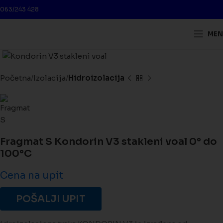
063/243 428
MEN
Kliknite da biste uveličali
Početna
Izolacija
Hidroizolacija
Fragmat S Kondorin V3 stakleni voal 0° do
100°C
Cena na upit
POŠALJI UPIT