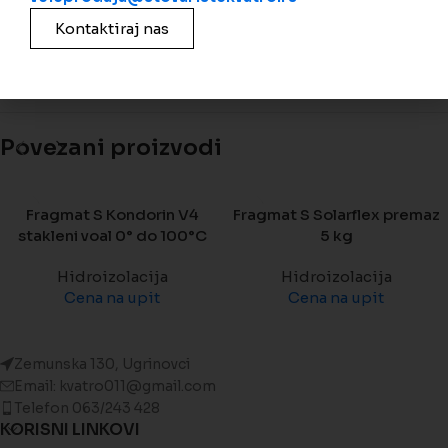
Kategorija:
Hidroizolacija
Kontaktiraj nas
Podeli
Povezani proizvodi
Fragmat S Kondorin V4
Fragmat S Solarflex premaz
stakleni voal 0° do 100°C
5 kg
Hidroizolacija
Hidroizolacija
Cena na upit
Cena na upit
Zemunska 130, Ugrinovci
Email: kvatro011@gmail.com
Telefon 063/243 428
KORISNI LINKOVI