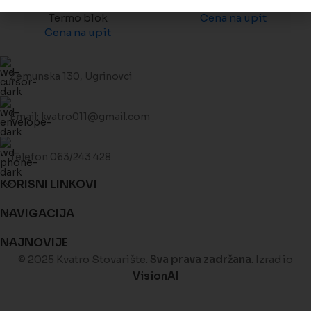
Termo blok
Termo blok
Cena na upit
Cena na upit
Zemunska 130, Ugrinovci
Email: kvatro011@gmail.com
Telefon 063/243 428
KORISNI LINKOVI
NAVIGACIJA
NAJNOVIJE
© 2025 Kvatro Stovarište.
Sva prava zadržana
. Izradio
VisionAI