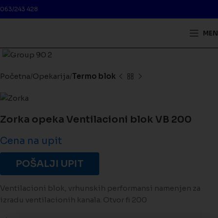
063/243 428
MEN
Kliknite da biste uveličali
Početna
Opekarija
Termo blok
Zorka opeka Ventilacioni blok VB 200
Cena na upit
POŠALJI UPIT
Ventilacioni blok, vrhunskih performansi namenjen za
izradu ventilacionih kanala. Otvor fi 200