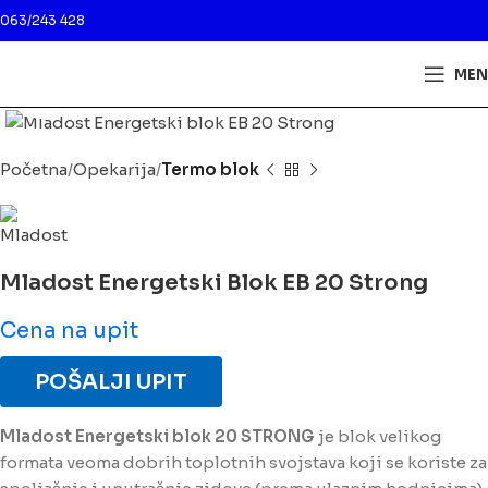
063/243 428
MEN
Kliknite da biste uveličali
Početna
Opekarija
Termo blok
Mladost Energetski Blok EB 20 Strong
Cena na upit
POŠALJI UPIT
Mladost Energetski blok 20 STRONG
je blok velikog
formata veoma dobrih toplotnih svojstava koji se koriste za