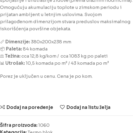
spoljašnje i unutrašnje zidove (prema ulaznim hodnicima).
Omogućuju akumulaciju toplote u zimskom periodu i
prijatan ambijent u letnjim uslovima. Svojom
prilagođenom dimenzijom stvara preduslov maksimalnog
iskorišćenja površine objekata.
📏
Dimenzije:
380x200x238 mm
📦
Paleta:
84 komada
⚖️
Težina:
cca 12,8 kg/kom / cca 1083 kg po paleti
📊
Utrošak:
10,5 komada po m² / 43 komada po m³
Porez je uključen u cenu. Cena je po kom.
Dodaj na poređenje
Dodaj na listu želja
Šifra proizvoda:
1060
Kategorija:
Termo blok