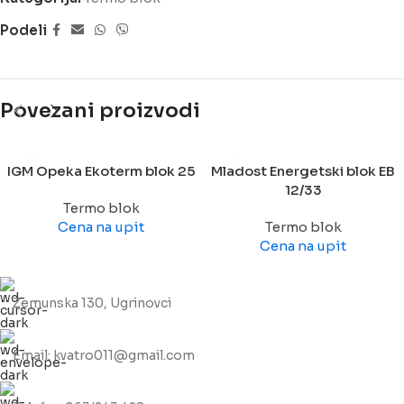
Podeli
Povezani proizvodi
IGM Opeka Ekoterm blok 25
Mladost Energetski blok EB
12/33
Termo blok
Cena na upit
Termo blok
Cena na upit
Zemunska 130, Ugrinovci
Email: kvatro011@gmail.com