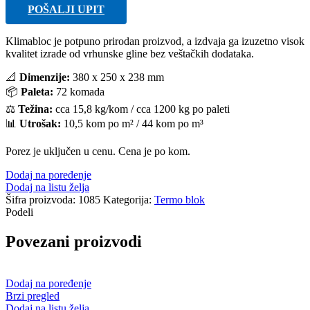
POŠALJI UPIT
Klimabloc je potpuno prirodan proizvod, a izdvaja ga izuzetno visok
kvalitet izrade od vrhunske gline bez veštačkih dodataka.
📐
Dimenzije:
380 x 250 x 238 mm
📦
Paleta:
72 komada
⚖️
Težina:
cca 15,8 kg/kom / cca 1200 kg po paleti
📊
Utrošak:
10,5 kom po m² / 44 kom po m³
Porez je uključen u cenu. Cena je po kom.
Dodaj na poređenje
Dodaj na listu želja
Šifra proizvoda:
1085
Kategorija:
Termo blok
Podeli
Povezani proizvodi
Dodaj na poređenje
Brzi pregled
Dodaj na listu želja