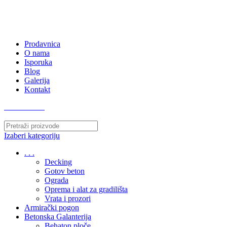
063/243 428
kvatro011@gmail.com
Zemunska 130, Ugrinovci
Prodavnica
O nama
Isporuka
Blog
Galerija
Kontakt
063/243 428
Izaberi kategoriju
. . .
Decking
Gotov beton
Ograda
Oprema i alat za gradilišta
Vrata i prozori
Armirački pogon
Betonska Galanterija
Behaton ploče