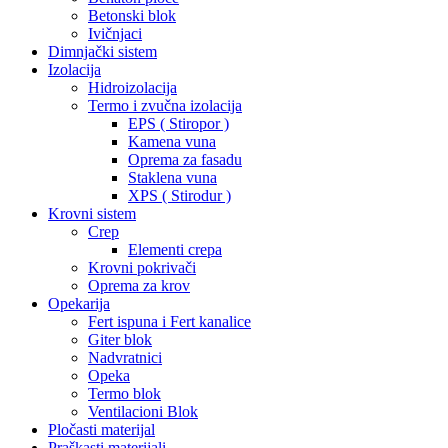
Betonski blok
Ivičnjaci
Dimnjački sistem
Izolacija
Hidroizolacija
Termo i zvučna izolacija
EPS ( Stiropor )
Kamena vuna
Oprema za fasadu
Staklena vuna
XPS ( Stirodur )
Krovni sistem
Crep
Elementi crepa
Krovni pokrivači
Oprema za krov
Opekarija
Fert ispuna i Fert kanalice
Giter blok
Nadvratnici
Opeka
Termo blok
Ventilacioni Blok
Pločasti materijal
Praškasti materijali