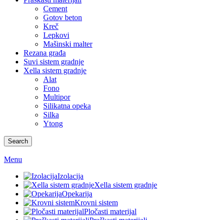
Cement
Gotov beton
Kreč
Lepkovi
Mašinski malter
Rezana građa
Suvi sistem gradnje
Xella sistem gradnje
Alat
Fono
Multipor
Silikatna opeka
Silka
Ytong
Search
Menu
Izolacija
Xella sistem gradnje
Opekarija
Krovni sistem
Pločasti materijal