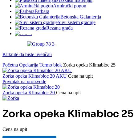
Praškasti materijali
Armirački pogon
Farbara
Betonska Galanterija
Suvi sistem gradnje
Rezana građa
. . .
Kliknite da biste uveličali
Početna
Opekarija
Termo blok
Zorka opeka Klimabloc 25
Zorka opeka Klimabloc 20 AKU
Cena na upit
Povratak na proizvode
Zorka opeka Klimabloc 20
Cena na upit
Zorka opeka Klimabloc 25
Cena na upit