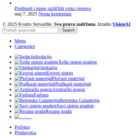
Prednosti i mane različitih vrsta crepova
maj 7, 2025
Nema komentara
© 2025 Kvatro Stovarište.
Sva prava zadržana
. Izradio
VisionAI
Search
Menu
Categories
Izolacija
Xella sistem gradnje
Opekarija
Krovni sistem
Pločasti materijal
Praškasti materijali
Armirački pogon
Farbara
Betonska Galanterija
Suvi sistem gradnje
Rezana građa
. . .
Početna
Prodavnica