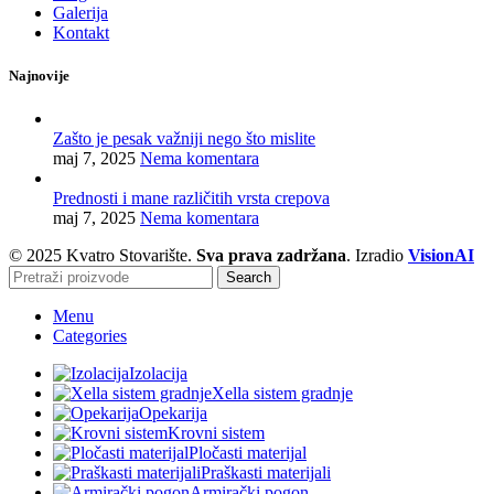
Galerija
Kontakt
Najnovije
Zašto je pesak važniji nego što mislite
maj 7, 2025
Nema komentara
Prednosti i mane različitih vrsta crepova
maj 7, 2025
Nema komentara
© 2025 Kvatro Stovarište.
Sva prava zadržana
. Izradio
VisionAI
Search
Menu
Categories
Izolacija
Xella sistem gradnje
Opekarija
Krovni sistem
Pločasti materijal
Praškasti materijali
Armirački pogon