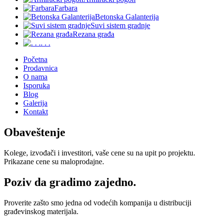
Farbara
Betonska Galanterija
Suvi sistem gradnje
Rezana građa
. . .
Početna
Prodavnica
O nama
Isporuka
Blog
Galerija
Kontakt
Obaveštenje
Kolege, izvođači i investitori, vaše cene su na upit po projektu.
Prikazane cene su maloprodajne.
Poziv da gradimo zajedno.
Proverite zašto smo jedna od vodećih kompanija u distribuciji
građevinskog materijala.