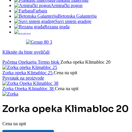
Praškasti materijali
Armirački pogon
Farbara
Betonska Galanterija
Suvi sistem gradnje
Rezana građa
. . .
Kliknite da biste uveličali
Početna
Opekarija
Termo blok
Zorka opeka Klimabloc 20
Zorka opeka Klimabloc 25
Cena na upit
Povratak na proizvode
Zorka Opeka Klimabloc 38
Cena na upit
Zorka opeka Klimabloc 20
Cena na upit