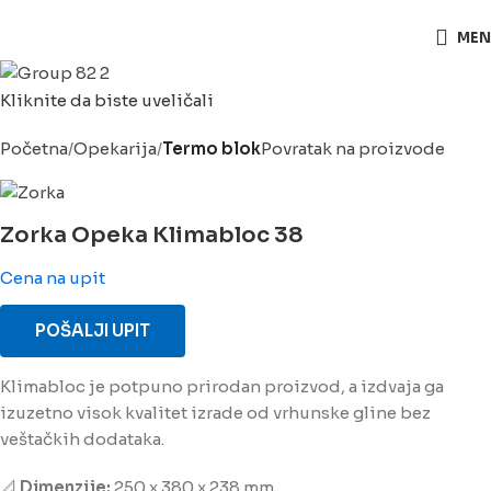
063/243 428
MEN
Kliknite da biste uveličali
Početna
Opekarija
Termo blok
Povratak na proizvode
Zorka Opeka Klimabloc 38
Cena na upit
POŠALJI UPIT
Klimabloc je potpuno prirodan proizvod, a izdvaja ga
izuzetno visok kvalitet izrade od vrhunske gline bez
veštačkih dodataka.
📐
Dimenzije:
250 x 380 x 238 mm