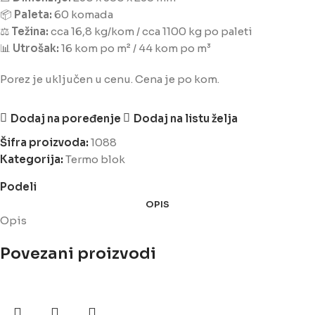
📦
Paleta:
60 komada
⚖️
Težina:
cca 16,8 kg/kom / cca 1100 kg po paleti
📊
Utrošak:
16 kom po m² / 44 kom po m³
Porez je uključen u cenu. Cena je po kom.
Dodaj na poređenje
Dodaj na listu želja
Šifra proizvoda:
1088
Kategorija:
Termo blok
Podeli
OPIS
Opis
Povezani proizvodi