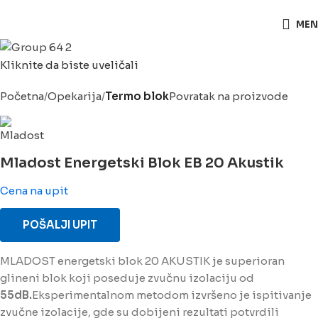
063/243 428
MEN
Kliknite da biste uveličali
Početna
Opekarija
Termo blok
Povratak na proizvode
Mladost Energetski Blok EB 20 Akustik
Cena na upit
POŠALJI UPIT
MLADOST energetski blok 20 AKUSTIK je superioran
glineni blok koji poseduje zvučnu izolaciju od
55dB.
Eksperimentalnom metodom izvršeno je ispitivanje
zvučne izolacije, gde su dobijeni rezultati potvrdili