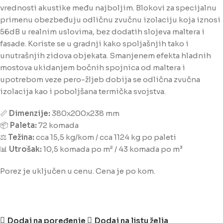
vrednosti akustike među najboljim. Blokovi za specijalnu
primenu obezbeđuju odličnu zvučnu izolaciju koja iznosi
56dB u realnim uslovima, bez dodatih slojeva maltera i
fasade. Koriste se u gradnji kako spoljašnjih tako i
unutrašnjih zidova objekata. Smanjenem efekta hladnih
mostova ukidanjem bočnih spojnica od maltera i
upotrebom veze pero-žljeb dobija se odlična zvučna
izolacija kao i poboljšana termička svojstva.
📏
Dimenzije:
380x200x238 mm
📦
Paleta:
72 komada
⚖️
Težina:
cca 15,5 kg/kom / cca 1124 kg po paleti
📊
Utrošak:
10,5 komada po m² / 43 komada po m³
Porez je uključen u cenu. Cena je po kom.
Dodaj na poređenje
Dodaj na listu želja