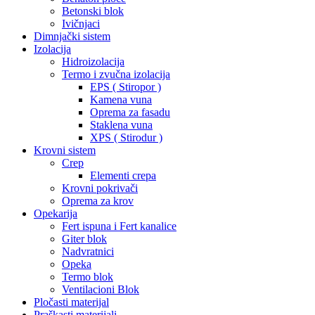
Betonski blok
Ivičnjaci
Dimnjački sistem
Izolacija
Hidroizolacija
Termo i zvučna izolacija
EPS ( Stiropor )
Kamena vuna
Oprema za fasadu
Staklena vuna
XPS ( Stirodur )
Krovni sistem
Crep
Elementi crepa
Krovni pokrivači
Oprema za krov
Opekarija
Fert ispuna i Fert kanalice
Giter blok
Nadvratnici
Opeka
Termo blok
Ventilacioni Blok
Pločasti materijal
Praškasti materijali