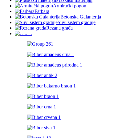
Praškasti materijali
Armirački pogon
Farbara
Betonska Galanterija
Suvi sistem gradnje
Rezana građa
. . .