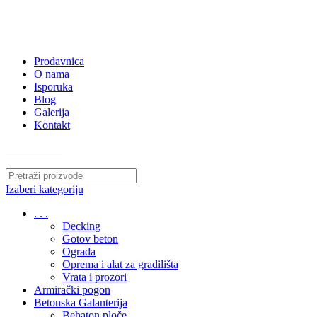
063/243 428
kvatro011@gmail.com
Zemunska 130, Ugrinovci
Prodavnica
O nama
Isporuka
Blog
Galerija
Kontakt
063/243 428
Izaberi kategoriju
. . .
Decking
Gotov beton
Ograda
Oprema i alat za gradilišta
Vrata i prozori
Armirački pogon
Betonska Galanterija
Behaton ploče