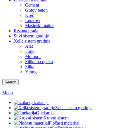
Cement
Gotov beton
Kreč
Lepkovi
Mašinski malter
Rezana građa
Suvi sistem gradnje
Xella sistem gradnje
Alat
Fono
Multipor
Silikatna opeka
Silka
Ytong
Search
Menu
Izolacija
Xella sistem gradnje
Opekarija
Krovni sistem
Pločasti materijal