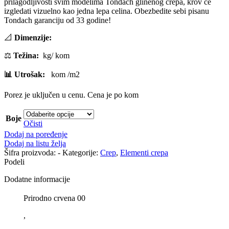
prilagodljivosti svim modelima Tondach glinenog crepa, krov će
izgledati vizuelno kao jedna lepa celina. Obezbedite sebi pisanu
Tondach garanciju od 33 godine!
📐
Dimenzije:
⚖️
Težina:
kg/ kom
📊 Utrošak:
kom /m2
Porez je uključen u cenu. Cena je po kom
Boje
Očisti
Dodaj na poređenje
Dodaj na listu želja
Šifra proizvoda:
-
Kategorije:
Crep
,
Elementi crepa
Podeli
Dodatne informacije
Prirodno crvena 00
,