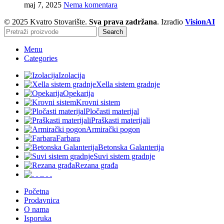
maj 7, 2025
Nema komentara
© 2025 Kvatro Stovarište.
Sva prava zadržana
. Izradio
VisionAI
Search
Menu
Categories
Izolacija
Xella sistem gradnje
Opekarija
Krovni sistem
Pločasti materijal
Praškasti materijali
Armirački pogon
Farbara
Betonska Galanterija
Suvi sistem gradnje
Rezana građa
. . .
Početna
Prodavnica
O nama
Isporuka