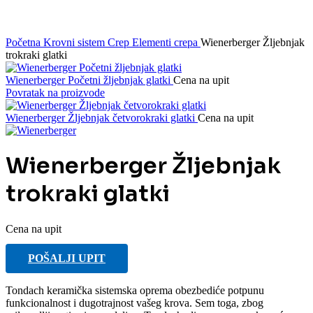
Početna
Krovni sistem
Crep
Elementi crepa
Wienerberger Žljebnjak
trokraki glatki
Wienerberger Početni žljebnjak glatki
Cena na upit
Povratak na proizvode
Wienerberger Žljebnjak četvorokraki glatki
Cena na upit
Wienerberger Žljebnjak
trokraki glatki
Cena na upit
POŠALJI UPIT
Tondach keramička sistemska oprema obezbediće potpunu
funkcionalnost i dugotrajnost vašeg krova. Sem toga, zbog