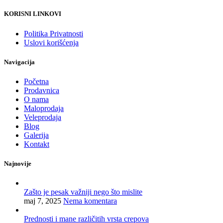
KORISNI LINKOVI
Politika Privatnosti
Uslovi korišćenja
Navigacija
Početna
Prodavnica
O nama
Maloprodaja
Veleprodaja
Blog
Galerija
Kontakt
Najnovije
Zašto je pesak važniji nego što mislite
maj 7, 2025
Nema komentara
Prednosti i mane različitih vrsta crepova