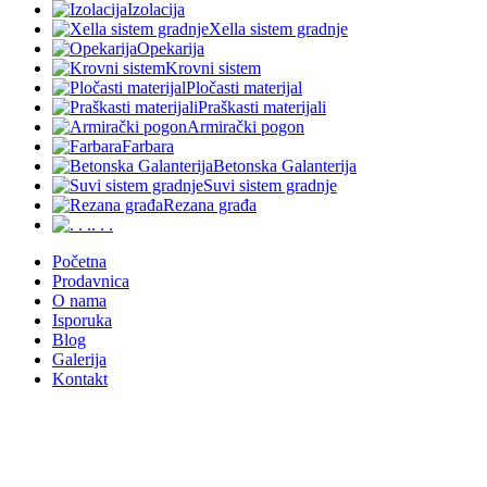
Izolacija
Xella sistem gradnje
Opekarija
Krovni sistem
Pločasti materijal
Praškasti materijali
Armirački pogon
Farbara
Betonska Galanterija
Suvi sistem gradnje
Rezana građa
. . .
Početna
Prodavnica
O nama
Isporuka
Blog
Galerija
Kontakt
Obaveštenje