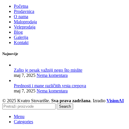
Početna
Prodavnica
O nama
Maloprodaja
Veleprodaja
Blog
Galerija
Kontakt
Najnovije
Zašto je pesak važniji nego što mislite
maj 7, 2025
Nema komentara
Prednosti i mane različitih vrsta crepova
maj 7, 2025
Nema komentara
© 2025 Kvatro Stovarište.
Sva prava zadržana
. Izradio
VisionAI
Search
Menu
Categories