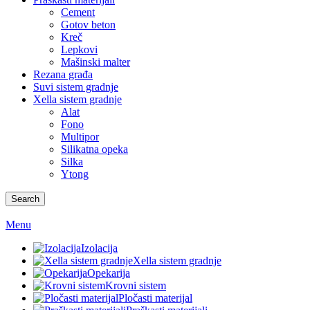
Cement
Gotov beton
Kreč
Lepkovi
Mašinski malter
Rezana građa
Suvi sistem gradnje
Xella sistem gradnje
Alat
Fono
Multipor
Silikatna opeka
Silka
Ytong
Search
Menu
Izolacija
Xella sistem gradnje
Opekarija
Krovni sistem
Pločasti materijal