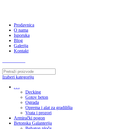
063/243 428
kvatro011@gmail.com
Zemunska 130, Ugrinovci
Prodavnica
O nama
Isporuka
Blog
Galerija
Kontakt
063/243 428
Izaberi kategoriju
. . .
Decking
Gotov beton
Ograda
Oprema i alat za gradilišta
Vrata i prozori
Armirački pogon
Betonska Galanterija
Behaton ploče