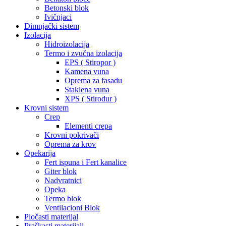
Betonski blok
Ivičnjaci
Dimnjački sistem
Izolacija
Hidroizolacija
Termo i zvučna izolacija
EPS ( Stiropor )
Kamena vuna
Oprema za fasadu
Staklena vuna
XPS ( Stirodur )
Krovni sistem
Crep
Elementi crepa
Krovni pokrivači
Oprema za krov
Opekarija
Fert ispuna i Fert kanalice
Giter blok
Nadvratnici
Opeka
Termo blok
Ventilacioni Blok
Pločasti materijal
Praškasti materijali