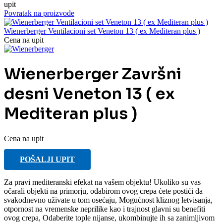
upit
Povratak na proizvode
Wienerberger Ventilacioni set Veneton 13 ( ex Mediteran plus )
Cena na upit
Wienerberger Završni
desni Veneton 13 ( ex
Mediteran plus )
Cena na upit
POŠALJI UPIT
Za pravi mediteranski efekat na vašem objektu! Ukoliko su vas
očarali objekti na primorju, odabirom ovog crepa ćete postići da
svakodnevno uživate u tom osećaju, Mogućnost kliznog letvisanja,
otpornost na vremenske neprilike kao i trajnost glavni su benefiti
ovog crepa, Odaberite tople nijanse, ukombinujte ih sa zanimljivom