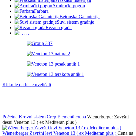
Praškasti materijali
Armirački pogon
Farbara
Betonska Galanterija
Suvi sistem gradnje
Rezana građa
. . .
Kliknite da biste uveličali
Početna
Krovni sistem
Crep
Elementi crepa
Wienerberger Završni
desni Veneton 13 ( ex Mediteran plus )
Wienerberger Završni levi Veneton 13 ( ex Mediteran plus )
Cena na