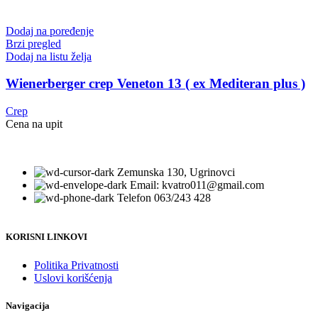
Dodaj na poređenje
Brzi pregled
Dodaj na listu želja
Wienerberger crep Veneton 13 ( ex Mediteran plus )
Crep
Cena na upit
Zemunska 130, Ugrinovci
Email: kvatro011@gmail.com
Telefon 063/243 428
KORISNI LINKOVI
Politika Privatnosti
Uslovi korišćenja
Navigacija