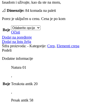
fasadom i uživajte, kao da ste na moru,
📐
Dimenzije:
84 komada na paleti
Porez je uključen u cenu. Cena je po kom
Boje
Očisti
Dodaj na poređenje
Dodaj na listu želja
Šifra proizvoda:
-
Kategorije:
Crep
,
Elementi crepa
Podeli
Dodatne informacije
Natura 01
,
Boje
Terakota antik 20
,
Pesak antik 58