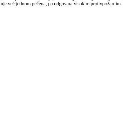
zvodnje već jednom pečena, pa odgovara visokim protivpožarnim