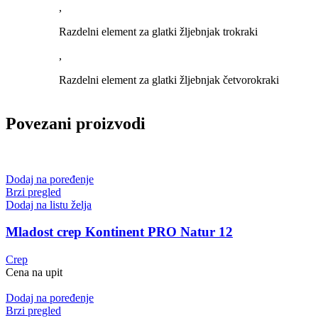
,
Razdelni element za glatki žljebnjak trokraki
,
Razdelni element za glatki žljebnjak četvorokraki
Povezani proizvodi
Dodaj na poređenje
Brzi pregled
Dodaj na listu želja
Mladost crep Kontinent PRO Natur 12
Crep
Cena na upit
Dodaj na poređenje
Brzi pregled