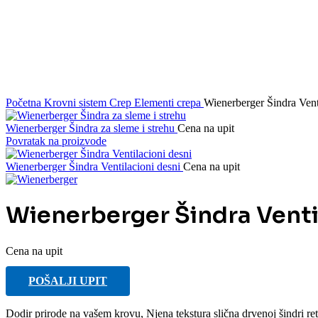
Početna
Krovni sistem
Crep
Elementi crepa
Wienerberger Šindra Vent
Wienerberger Šindra za sleme i strehu
Cena na upit
Povratak na proizvode
Wienerberger Šindra Ventilacioni desni
Cena na upit
Wienerberger Šindra Venti
Cena na upit
POŠALJI UPIT
Dodir prirode na vašem krovu, Njena tekstura slična drvenoj šindri r