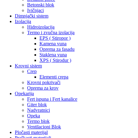
Betonski blok
Ivičnjaci
Dimnjački sistem
Izolacija
Hidroizolacija
Termo i zvučna izolacija
EPS ( Stiropor )
Kamena vuna
Oprema za fasadu
Staklena vuna
XPS ( Stirodur )
Krovni sistem
Crep
Elementi crepa
Krovni pokrivači
Oprema za krov
Opekarija
Fert ispuna i Fert kanalice
Giter blok
Nadvratnici
Opeka
Termo blok
Ventilacioni Blok
Pločasti materijal
Praškasti materijali