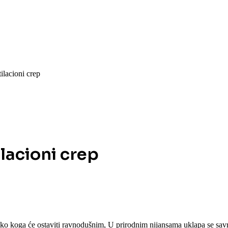
ilacioni crep
lacioni crep
etko koga će ostaviti ravnodušnim, U prirodnim nijansama uklapa se savr