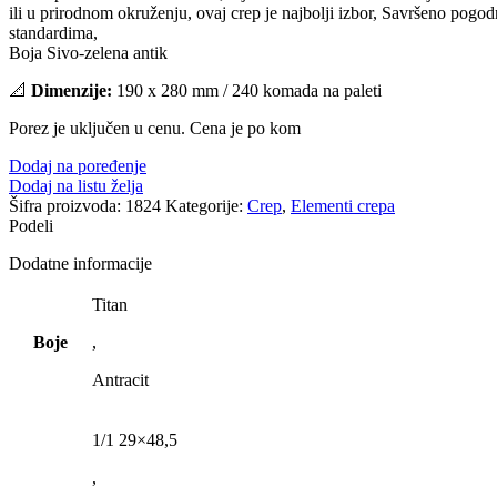
ili u prirodnom okruženju, ovaj crep je najbolji izbor, Savršeno pogo
standardima,
Boja Sivo-zelena antik
📐
Dimenzije:
190 x 280 mm / 240 komada na paleti
Porez je uključen u cenu. Cena je po kom
Dodaj na poređenje
Dodaj na listu želja
Šifra proizvoda:
1824
Kategorije:
Crep
,
Elementi crepa
Podeli
Dodatne informacije
Titan
Boje
,
Antracit
1/1 29×48,5
,