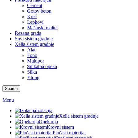
Cement
Gotov beton
Kreč
Lepkovi
Mašinski malter
Rezana građa
Suvi sistem gradnje
Xella sistem gradnje
Alat
Fono
Multipor
Silikatna opeka
Silka
Ytong
Search
Menu
Izolacija
Xella sistem gradnje
Opekarija
Krovni sistem
Pločasti materijal