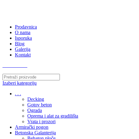
063/243 428
kvatro011@gmail.com
Zemunska 130, Ugrinovci
Prodavnica
O nama
Isporuka
Blog
Galerija
Kontakt
063/243 428
Izaberi kategoriju
. . .
Decking
Gotov beton
Ograda
Oprema i alat za gradilišta
Vrata i prozori
Armirački pogon
Betonska Galanterija
Behaton ploče