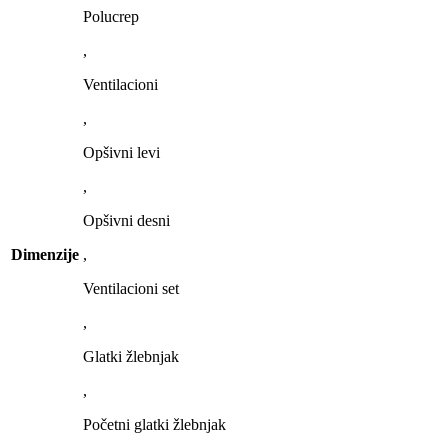
Polucrep
,
Ventilacioni
,
Opšivni levi
,
Opšivni desni
Dimenzije
,
Ventilacioni set
,
Glatki žlebnjak
,
Početni glatki žlebnjak