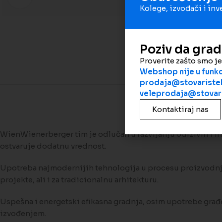
Kolege, izvođači i inv
Poziv da gra
Proverite zašto smo j
Webshop nije u funkci
prodaja@stovaristek
veleprodaja@stovari
Kontaktiraj nas
WienWienerberger tim je odlučan u razvijanju održivih i in
ostvaruje dodatnu vrednost.
Upotreba najmodernijih tehnologija u procesu proizvodnje
projekte, ali i za tradicionalnu arhitekturu.
Uspešna i energetski efikasna gradnja, osim upotrebe građe
izvođenjem.