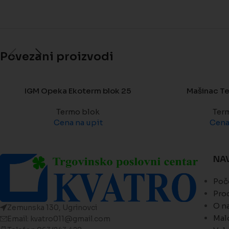
Povezani proizvodi
IGM Opeka Ekoterm blok 25
Mašinac T
Termo blok
Ter
Cena na upit
Cena
NA
Poč
Pro
O n
Zemunska 130, Ugrinovci
Mal
Email: kvatro011@gmail.com