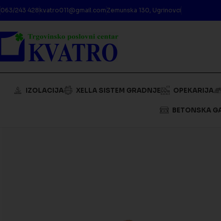
063/243 428
kvatro011@gmail.com
Zemunska 130, Ugrinovci
IZOLACIJA
XELLA SISTEM GRADNJE
OPEKARIJA
BETONSKA G