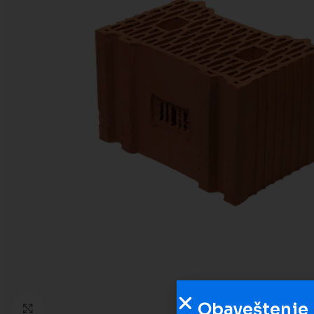
Obaveštenje
Kliknite da biste uveličali