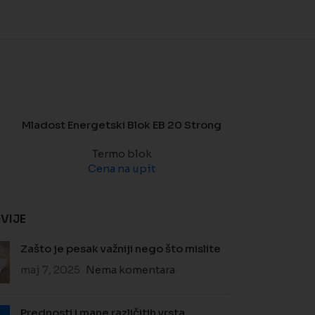
Mladost Energetski Blok EB 20 Strong
Mladost En
Termo blok
Cena na upit
T
Ce
VIJE
Zašto je pesak važniji nego što mislite
maj 7, 2025
Nema komentara
Prednosti i mane različitih vrsta