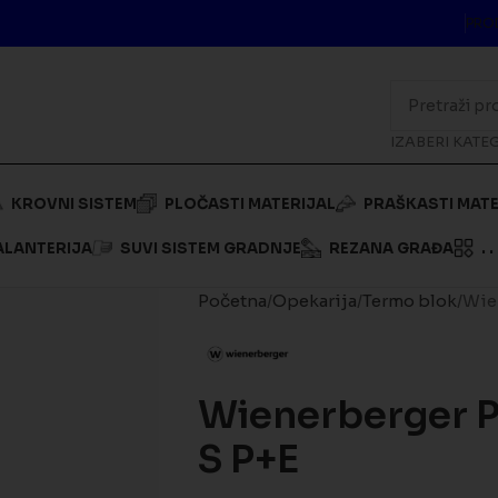
PRO
IZABERI KATE
KROVNI SISTEM
PLOČASTI MATERIJAL
PRAŠKASTI MATE
ALANTERIJA
SUVI SISTEM GRADNJE
REZANA GRAĐA
. . 
Početna
Opekarija
Termo blok
Wie
Wienerberger P
S P+E