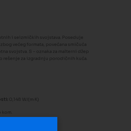
tnih i seizmičkih svojstava. Poseduje
ja zbog većeg formata, povećana smičuća
tna svojstva. S – oznaka za malterni džep
no rešenje za izgradnju porodičnih kuća.
sti:
0,148 W/(m·K)
o kom.
na listu želja