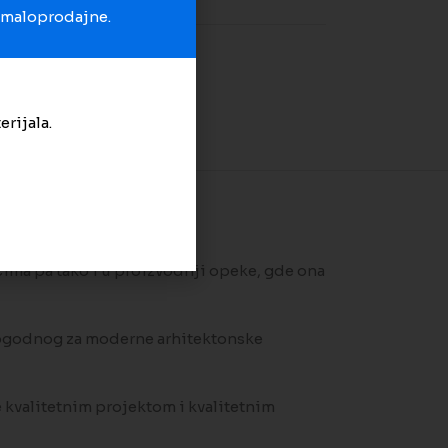
u maloprodajne.
erijala.
cima pa tako i u proizvodnji opeke, gde ona
pogodnog za moderne arhitektonske
e kvalitetnim projektom i kvalitetnim