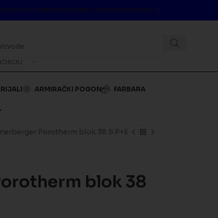
DAVNICA
O NAMA
ISPORUKA
BLOG
GALERIJA
KONTAKT
GORIJU
RIJALI
ARMIRAČKI POGON
FARBARA
.
nerberger Porotherm blok 38 S P+E
orotherm blok 38