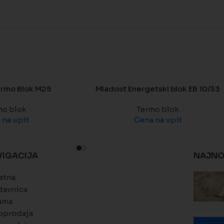
ermo Blok M25
Mladost Energetski blok EB 10/33
mo blok
Termo blok
 na upit
Cena na upit
VIGACIJA
NAJNO
etna
davnica
ama
oprodaja