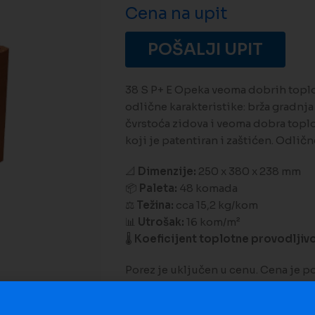
Cena na upit
POŠALJI UPIT
38 S P+ E Opeka veoma dobrih toplo
odlične karakteristike: brža gradn
čvrstoća zidova i veoma dobra toplo
koji je patentiran i zaštićen. Odlič
📐
Dimenzije:
250 x 380 x 238 mm
📦
Paleta:
48 komada
⚖️
Težina:
cca 15,2 kg/kom
📊
Utrošak:
16 kom/m²
🌡️
Koeficijent toplotne provodljivo
Porez je uključen u cenu. Cena je p
Dodaj na poređenje
Dodaj 