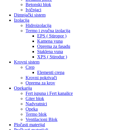
Betonski blok
Ivičnjaci
Dimnjački sistem
Izolacija
Hidroizolacija
Termo i zvučna izolacija
EPS ( Stiropor )
Kamena vuna
Oprema za fasadu
Staklena vuna
XPS ( Stirodur )
Krovni sistem
Crep
Elementi crepa
Krovni pokrivači
Oprema za krov
Opekarija
Fert ispuna i Fert kanalice
Giter blok
Nadvratnici
Opeka
Termo blok
Ventilacioni Blok
Pločasti materijal
Praškasti materijali