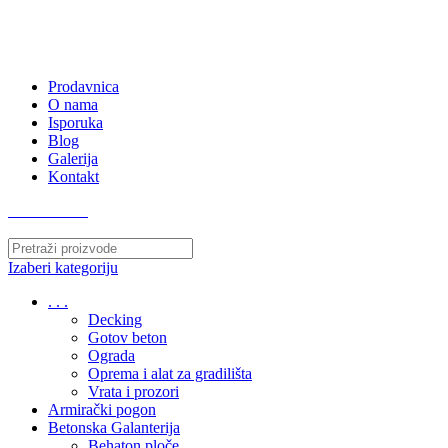
063/243 428
kvatro011@gmail.com
Zemunska 130, Ugrinovci
Prodavnica
O nama
Isporuka
Blog
Galerija
Kontakt
063/243 428
Izaberi kategoriju
. . .
Decking
Gotov beton
Ograda
Oprema i alat za gradilišta
Vrata i prozori
Armirački pogon
Betonska Galanterija
Behaton ploče