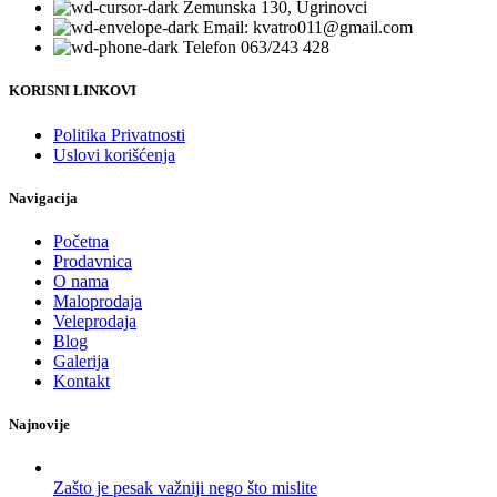
Zemunska 130, Ugrinovci
Email: kvatro011@gmail.com
Telefon 063/243 428
KORISNI LINKOVI
Politika Privatnosti
Uslovi korišćenja
Navigacija
Početna
Prodavnica
O nama
Maloprodaja
Veleprodaja
Blog
Galerija
Kontakt
Najnovije
Zašto je pesak važniji nego što mislite