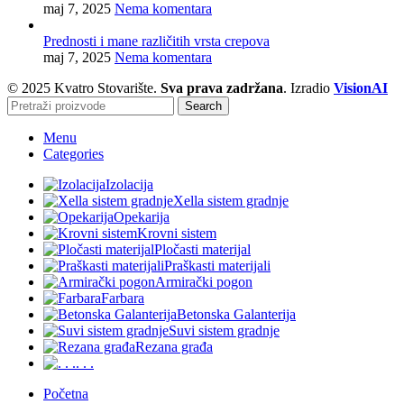
maj 7, 2025
Nema komentara
Prednosti i mane različitih vrsta crepova
maj 7, 2025
Nema komentara
© 2025 Kvatro Stovarište.
Sva prava zadržana
. Izradio
VisionAI
Search
Menu
Categories
Izolacija
Xella sistem gradnje
Opekarija
Krovni sistem
Pločasti materijal
Praškasti materijali
Armirački pogon
Farbara
Betonska Galanterija
Suvi sistem gradnje
Rezana građa
. . .
Početna