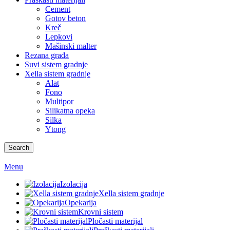
Cement
Gotov beton
Kreč
Lepkovi
Mašinski malter
Rezana građa
Suvi sistem gradnje
Xella sistem gradnje
Alat
Fono
Multipor
Silikatna opeka
Silka
Ytong
Search
Menu
Izolacija
Xella sistem gradnje
Opekarija
Krovni sistem
Pločasti materijal