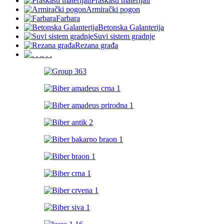
Praškasti materijali
Armirački pogon
Farbara
Betonska Galanterija
Suvi sistem gradnje
Rezana građa
. . .