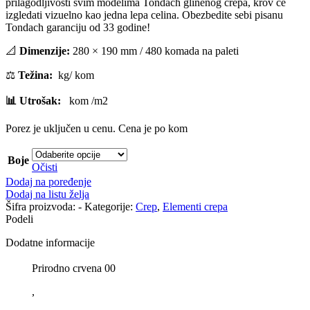
prilagodljivosti svim modelima Tondach glinenog crepa, krov će
izgledati vizuelno kao jedna lepa celina. Obezbedite sebi pisanu
Tondach garanciju od 33 godine!
📐
Dimenzije:
280 × 190 mm / 480 komada na paleti
⚖️
Težina:
kg/ kom
📊 Utrošak:
kom /m2
Porez je uključen u cenu. Cena je po kom
Boje
Očisti
Dodaj na poređenje
Dodaj na listu želja
Šifra proizvoda:
-
Kategorije:
Crep
,
Elementi crepa
Podeli
Dodatne informacije
Prirodno crvena 00
,