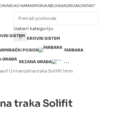
DAVNICA
O NAMA
ISPORUKA
BLOG
GALERIJA
KONTAKT
Izaberi kategoriju
KROVNI SISTEM
ARMIRAČKI POGON
FARBARA
REZANA GRAĐA
. . .
auf Univerzalna traka Solifit 1mm
a traka Solifit