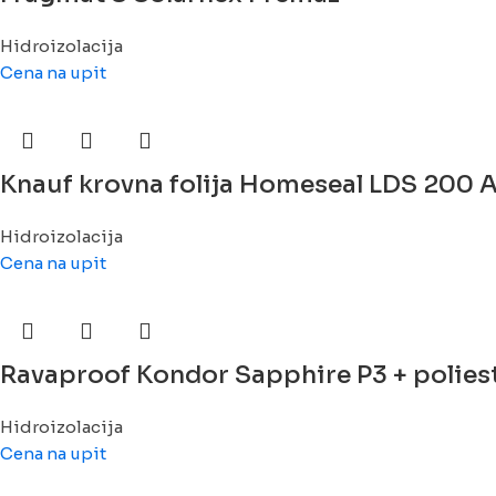
Hidroizolacija
Cena na upit
Knauf krovna folija Homeseal LDS 200 A
Hidroizolacija
Cena na upit
Ravaproof Kondor Sapphire P3 + polieste
Hidroizolacija
Cena na upit