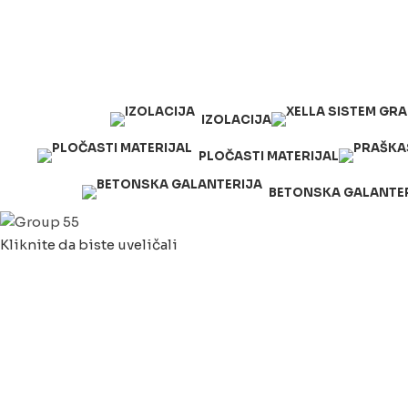
063/243 428
kvatro011@gmail.com
Zemunska 130, Ugrinovci
IZOLACIJA
PLOČASTI MATERIJAL
BETONSKA GALANTE
Kliknite da biste uveličali