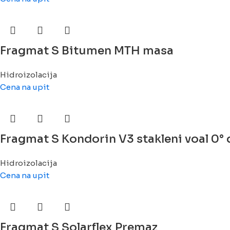
Fragmat S Bitumen MTH masa
Hidroizolacija
Cena na upit
Fragmat S Kondorin V3 stakleni voal 0°
Hidroizolacija
Cena na upit
Fragmat S Solarflex Premaz