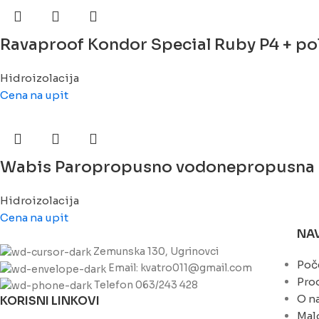
Ravaproof Kondor Special Ruby P4 + poli
Hidroizolacija
Cena na upit
Wabis Paropropusno vodonepropusna kr
Hidroizolacija
Cena na upit
NA
Zemunska 130, Ugrinovci
Poč
Email: kvatro011@gmail.com
Pro
Telefon 063/243 428
O n
KORISNI LINKOVI
Mal