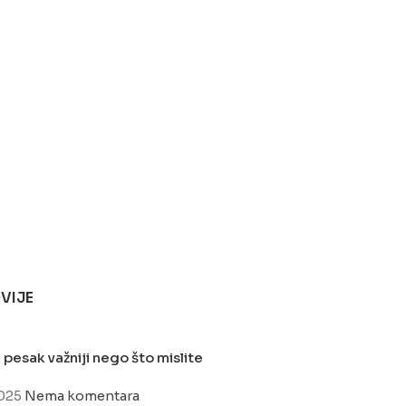
VIJE
 pesak važniji nego što mislite
2025
Nema komentara