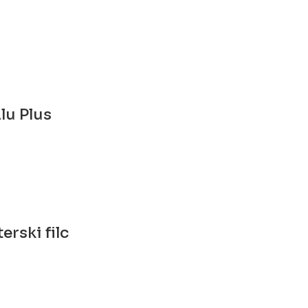
lu Plus
rski filc