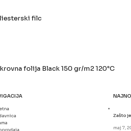
esterski filc
ovna folija Black 150 gr/m2 120°C
VIGACIJA
NAJNO
etna
Zašto je
davnica
ama
maj 7, 
oprodaja