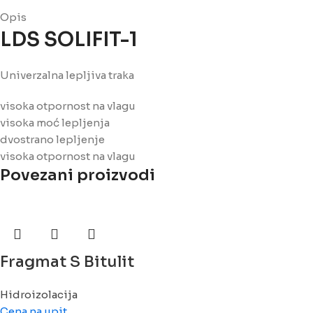
Opis
LDS SOLIFIT-1
Univerzalna lepljiva traka
visoka otpornost na vlagu
visoka moć lepljenja
dvostrano lepljenje
visoka otpornost na vlagu
Povezani proizvodi
Fragmat S Bitulit
Hidroizolacija
Cena na upit