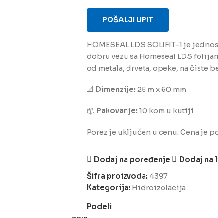
POŠALJI UPIT
HOMESEAL LDS SOLIFIT-1 je jednost
dobru vezu sa Homeseal LDS folijama
od metala, drveta, opeke, na čiste 
📐
Dimenzije:
25 m x 60 mm
📦
Pakovanje:
10 kom u kutiji
Porez je uključen u cenu. Cena je p
Dodaj na poređenje
Dodaj na l
Šifra proizvoda:
4397
Kategorija:
Hidroizolacija
Podeli