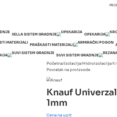
PRO
XELLA SISTEM GRADNJE
OPEKARIJA
PRAŠKASTI MATERIJALI
RIJA
SUVI SISTEM GRADNJE
Početna
Izolacija
Hidroizolacija
Kn
Povratak na proizvode
Knauf Univerzaln
1mm
Cena na upit