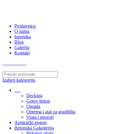
063/243 428
kvatro011@gmail.com
Zemunska 130, Ugrinovci
Prodavnica
O nama
Isporuka
Blog
Galerija
Kontakt
063/243 428
Izaberi kategoriju
. . .
Decking
Gotov beton
Ograda
Oprema i alat za gradilišta
Vrata i prozori
Armirački pogon
Betonska Galanterija
Behaton ploče