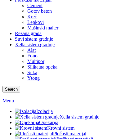
Cement
Gotov beton
Kreč
Lepkovi
Mašinski malter
Rezana građa
Suvi sistem gradnje
Xella sistem gradnje
Alat
Fono
Multipor
Silikatna opeka
Silka
Ytong
Search
Menu
Izolacija
Xella sistem gradnje
Opekarija
Krovni sistem
Pločasti materijal