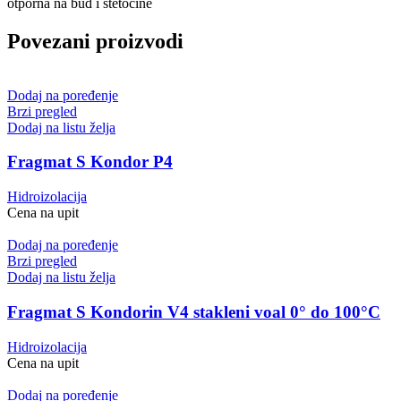
otporna na buđ i štetočine
Povezani proizvodi
Dodaj na poređenje
Brzi pregled
Dodaj na listu želja
Fragmat S Kondor P4
Hidroizolacija
Cena na upit
Dodaj na poređenje
Brzi pregled
Dodaj na listu želja
Fragmat S Kondorin V4 stakleni voal 0° do 100°C
Hidroizolacija
Cena na upit
Dodaj na poređenje