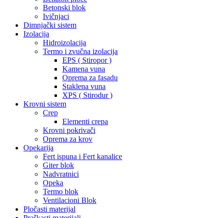
Betonski blok
Ivičnjaci
Dimnjački sistem
Izolacija
Hidroizolacija
Termo i zvučna izolacija
EPS ( Stiropor )
Kamena vuna
Oprema za fasadu
Staklena vuna
XPS ( Stirodur )
Krovni sistem
Crep
Elementi crepa
Krovni pokrivači
Oprema za krov
Opekarija
Fert ispuna i Fert kanalice
Giter blok
Nadvratnici
Opeka
Termo blok
Ventilacioni Blok
Pločasti materijal
Praškasti materijali