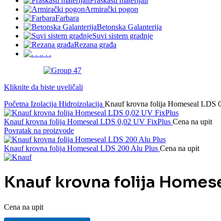
Praškasti materijali
Armirački pogon
Farbara
Betonska Galanterija
Suvi sistem gradnje
Rezana građa
. . .
Kliknite da biste uveličali
Početna
Izolacija
Hidroizolacija
Knauf krovna folija Homeseal LDS 0
Knauf krovna folija Homeseal LDS 0,02 UV FixPlus
Cena na upit
Povratak na proizvode
Knauf krovna folija Homeseal LDS 200 Alu Plus
Cena na upit
Knauf krovna folija Homese
Cena na upit