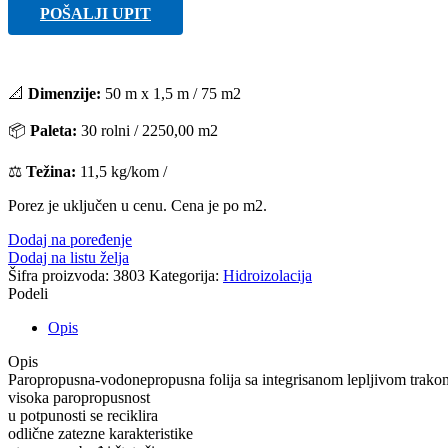
POŠALJI UPIT
📐
Dimenzije:
50 m x 1,5 m / 75 m2
📦
Paleta:
30 rolni / 2250,00 m2
⚖️
Težina:
11,5 kg/kom /
Porez je uključen u cenu. Cena je po m2.
Dodaj na poređenje
Dodaj na listu želja
Šifra proizvoda:
3803
Kategorija:
Hidroizolacija
Podeli
Opis
Opis
Paropropusna-vodonepropusna folija sa integrisanom lepljivom trako
visoka paropropusnost
u potpunosti se reciklira
odlične zatezne karakteristike