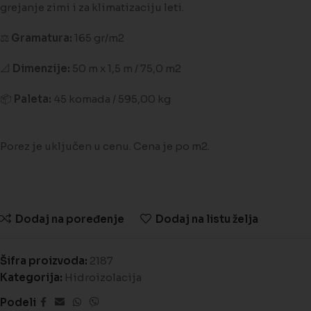
grejanje zimi i za klimatizaciju leti.
⚖️
Gramatura:
165 gr/m2
📐
Dimenzije:
50 m x 1,5 m / 75,0 m2
📦
Paleta:
45 komada / 595,00 kg
Porez je uključen u cenu. Cena je po m2.
Dodaj na poređenje
Dodaj na listu želja
Šifra proizvoda:
2187
Kategorija:
Hidroizolacija
Podeli