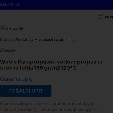
063/243 428
MEN
Kliknite da biste uveličali
Početna
Izolacija
Hidroizolacija
Wabis Paropropusno vodonepropusna
krovna folija 165 gr/m2 120°C
Cena na upit
POŠALJI UPIT
Membrana koja u visokom stepenu obezbedjuje
isušivanje izolacije i uštedu u potrošnji energije za