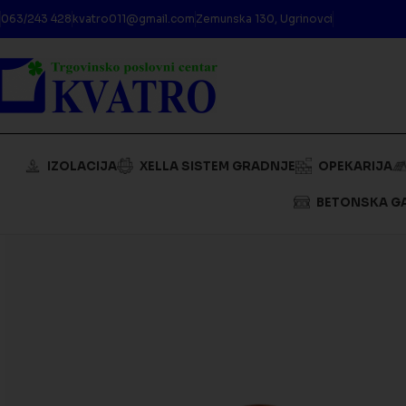
063/243 428
kvatro011@gmail.com
Zemunska 130, Ugrinovci
IZOLACIJA
XELLA SISTEM GRADNJE
OPEKARIJA
BETONSKA G