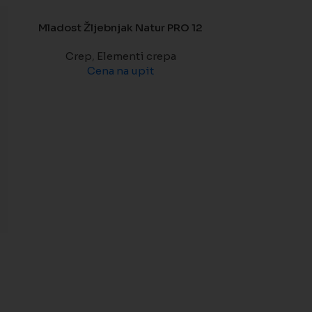
Mladost Žljebnjak Natur PRO 12
Crep
,
Elementi crepa
Cena na upit
TM crep B
Ce