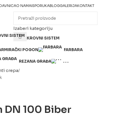
DAVNICA
O NAMA
ISPORUKA
BLOG
GALERIJA
KONTAKT
Izaberi kategoriju
KROVNI SISTEM
ARMIRAČKI POGON
FARBARA
REZANA GRAĐA
. . .
ti crepa
k
 DN 100 Biber