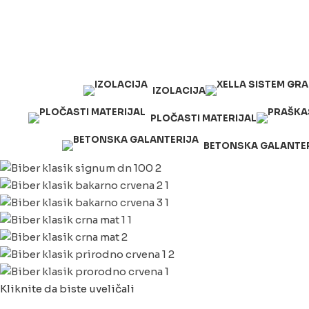
063/243 428
kvatro011@gmail.com
Zemunska 130, Ugrinovci
IZOLACIJA
PLOČASTI MATERIJAL
BETONSKA GALANTE
Kliknite da biste uveličali