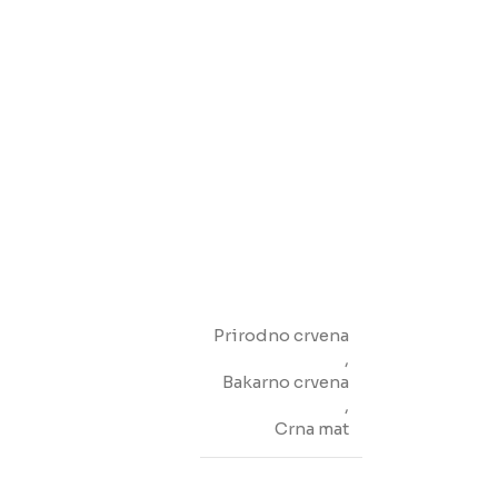
Prirodno crvena
,
Bakarno crvena
,
Crna mat