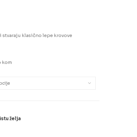
i stvaraju klasično lepe krovove
po kom
istu želja