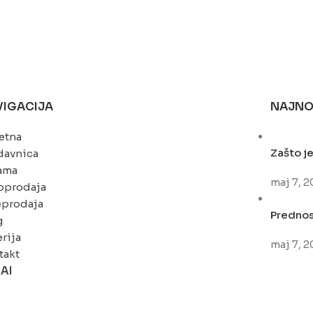
VIGACIJA
NAJNO
etna
Zašto je
davnica
ama
maj 7, 
oprodaja
eprodaja
Prednost
g
rija
maj 7, 
takt
nAI