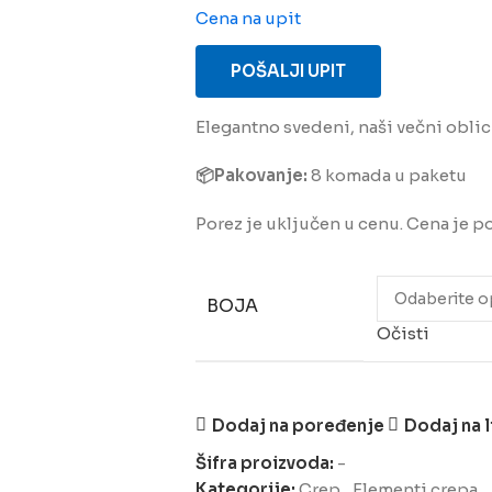
Cena na upit
POŠALJI UPIT
Elegantno svedeni, naši večni oblic
📦Pakovanje:
8
komada u paketu
Porez je uključen u cenu. Cena je 
BOJA
Očisti
Dodaj na poređenje
Dodaj na l
Šifra proizvoda:
-
Kategorije:
Crep
,
Elementi crepa