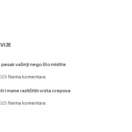
VIJE
 pesak važniji nego što mislite
2025
Nema komentara
i i mane različitih vrsta crepova
2025
Nema komentara