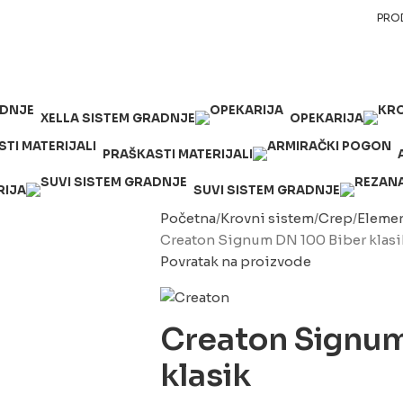
PRO
XELLA SISTEM GRADNJE
OPEKARIJA
PRAŠKASTI MATERIJALI
RIJA
SUVI SISTEM GRADNJE
Početna
Krovni sistem
Crep
Elemen
Creaton Signum DN 100 Biber klasi
Povratak na proizvode
Creaton Signum
klasik