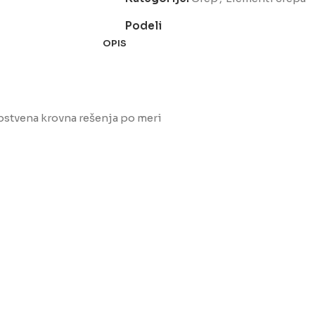
Podeli
OPIS
opstvena krovna rešenja po meri