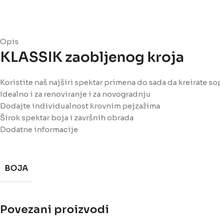
Opis
KLASSIK zaobljenog kroja
Koristite naš najširi spektar primena do sada da kreirate s
Idealno i za renoviranje i za novogradnju
Dodajte individualnost krovnim pejzažima
Širok spektar boja i završnih obrada
Dodatne informacije
BOJA
Povezani proizvodi