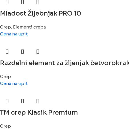
Mladost Žljebnjak PRO 10
Crep
,
Elementi crepa
Cena na upit
Razdelni element za žljenjak četvorokrak
Crep
Cena na upit
TM crep Klasik Premium
Crep