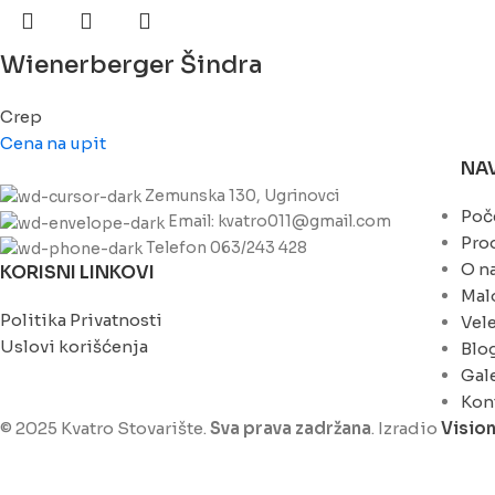
Wienerberger Šindra
Crep
Cena na upit
NA
Zemunska 130, Ugrinovci
Poč
Email: kvatro011@gmail.com
Pro
Telefon 063/243 428
O n
KORISNI LINKOVI
Mal
Politika Privatnosti
Vel
Uslovi korišćenja
Blo
Gale
Kon
© 2025 Kvatro Stovarište.
Sva prava zadržana
. Izradio
Visio