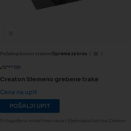
Kliknite da biste uveličali
Početna
Krovni sistem
Oprema za krov
Creaton Slemeno grebene trake
Cena na upit
POŠALJI UPIT
Prilagođena modelima crepa i žljebnjaka fabrike Creaton