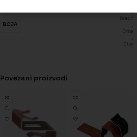
Prirodno crvena
,
Braon
BOJA
,
Crna
,
Siva
Povezani proizvodi