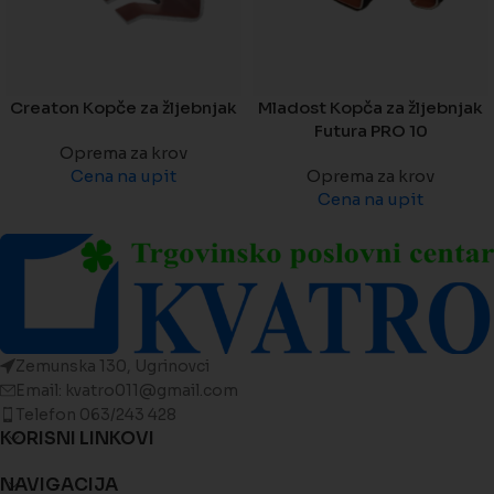
Creaton Kopče za žljebnjak
Mladost Kopča za žljebnjak
Futura PRO 10
Oprema za krov
Cena na upit
Oprema za krov
Cena na upit
Zemunska 130, Ugrinovci
Email: kvatro011@gmail.com
Telefon 063/243 428
KORISNI LINKOVI
NAVIGACIJA