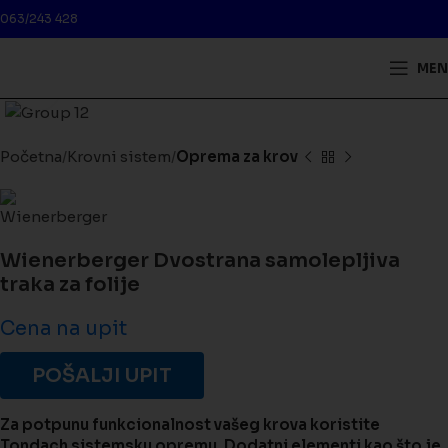
063/243 428
MEN
Kliknite da biste uveličali
Početna
Krovni sistem
Oprema za krov
Wienerberger Dvostrana samolepljiva
traka za folije
Cena na upit
POŠALJI UPIT
Za potpunu funkcionalnost vašeg krova koristite
Tondach sistemsku opremu, Dodatni elementi kao što je