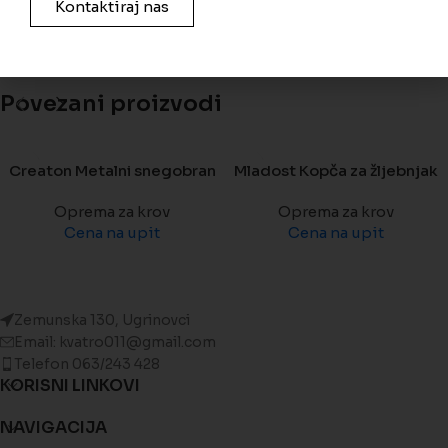
Kontaktiraj nas
Povezani proizvodi
Creaton Metalni snegobran
Mladost Kopča za žljebnjak
Oprema za krov
Oprema za krov
Cena na upit
Cena na upit
Zemunska 130, Ugrinovci
Email: kvatro011@gmail.com
Telefon 063/243 428
KORISNI LINKOVI
NAVIGACIJA