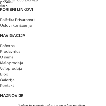
Telefon 063/243 428
KORISNI LINKOVI
Politika Privatnosti
Uslovi korišćenja
NAVIGACIJA
Početna
Prodavnica
O nama
Maloprodaja
Veleprodaja
Blog
Galerija
Kontakt
NAJNOVIJE
Zašto je pesak važniji nego što mislite