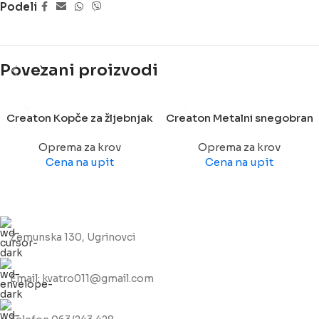
Podeli
Povezani proizvodi
Creaton Kopče za žljebnjak
Creaton Metalni snegobran
Oprema za krov
Oprema za krov
Cena na upit
Cena na upit
Zemunska 130, Ugrinovci
Email: kvatro011@gmail.com