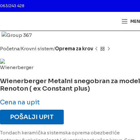
063/243 428
MEN
Kliknite da biste uveličali
Početna
Krovni sistem
Oprema za krov
Wienerberger Metalni snegobran za model
Renoton ( ex Constant plus)
Cena na upit
POŠALJI UPIT
Tondach keramička sistemska oprema obezbediće