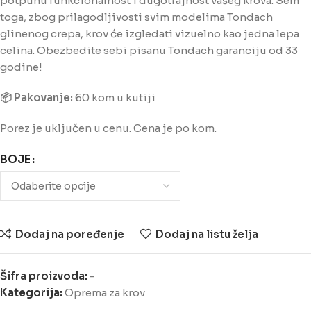
potpunu funkcionalnost i dugotrajnost vašeg krova. Sem
toga, zbog prilagodljivosti svim modelima Tondach
glinenog crepa, krov će izgledati vizuelno kao jedna lepa
celina. Obezbedite sebi pisanu Tondach garanciju od 33
godine!
📦 Pakovanje:
60 kom u kutiji
Porez je uključen u cenu. Cena je po kom.
BOJE
Dodaj na poređenje
Dodaj na listu želja
Šifra proizvoda:
-
Kategorija:
Oprema za krov