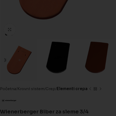
Kliknite da biste uveličali
Početna
Krovni sistem
Crep
Elementi crepa
Wienerberger Biber za sleme 3/4