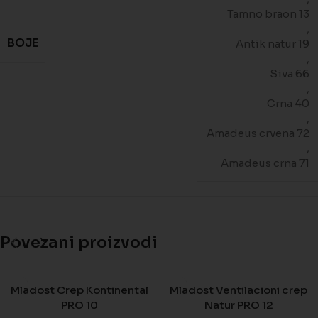
Tamno braon 13
,
BOJE
Antik natur 19
,
Siva 66
,
Crna 40
,
Amadeus crvena 72
,
Amadeus crna 71
Povezani proizvodi
Mladost Crep Kontinental
Mladost Ventilacioni crep
PRO 10
Natur PRO 12