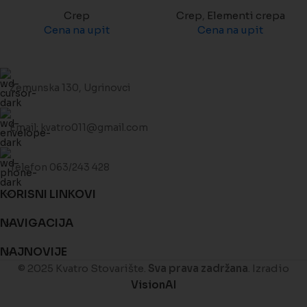
Crep
Crep
,
Elementi crepa
Cena na upit
Cena na upit
Zemunska 130, Ugrinovci
Email: kvatro011@gmail.com
Telefon 063/243 428
KORISNI LINKOVI
NAVIGACIJA
NAJNOVIJE
© 2025 Kvatro Stovarište.
Sva prava zadržana
. Izradio
VisionAI