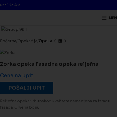
063/243 428
MEN
Kliknite da biste uveličali
Početna
Opekarija
Opeka
Zorka opeka Fasadna opeka reljefna
Cena na upit
POŠALJI UPIT
Reljefna opeka vrhunskog kvaliteta namenjena za izradu
fasada. Crvena boja.