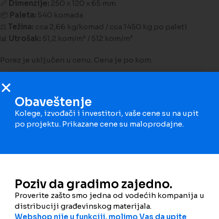
📏
Dimenzije:
250 x 120 x 65 mm
📦
Paleta:
540 komada
⚖️
Težina:
cca 2,66 kg/komad / cca 1450 kg po paleti
📊
Utrošak:
51,2 kom/m² / 512 kom/m³
Porez je uključen u cenu. Cena je po kom.
Dodaj na poređenje
Dodaj na listu želja
Obaveštenje
Kolege, izvođači i investitori, vaše cene su na upit
Šifra proizvoda:
1091
po projektu. Prikazane cene su maloprodajne.
Kategorija:
Opeka
Podeli
Dodatne informacije
Poziv da gradimo zajedno.
Proverite zašto smo jedna od vodećih kompanija u
Klima Blok 25 ZORKA
,
distribuciji građevinskog materijala.
Klima Blok 30 ZORKA
Webshop nije u funkciji, molimo Vas da upite