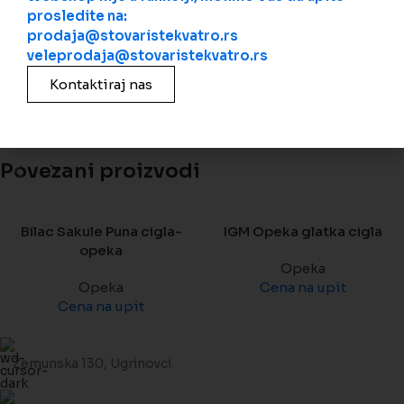
DIMENZIJE
,
prosledite na:
Klima Blok 38 ZORKA
prodaja@stovaristekvatro.rs
,
veleprodaja@stovaristekvatro.rs
Klima Blok 50 ZORKA
Kontaktiraj nas
Povezani proizvodi
Bilac Sakule Puna cigla-
IGM Opeka glatka cigla
opeka
Opeka
Opeka
Cena na upit
Cena na upit
Zemunska 130, Ugrinovci