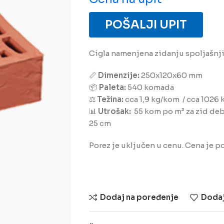
POŠALJI UPIT
Cigla namenjena zidanju spoljašnji
📏
Dimenzije:
250x120x60 mm
📦
Paleta:
540 komada
⚖️
Težina:
cca 1,9 kg/kom / cca 1026 
📊
Utrošak:
55 kom po m² za zid deb
25 cm
Porez je uključen u cenu. Cena je p
Dodaj na poređenje
Dodaj 