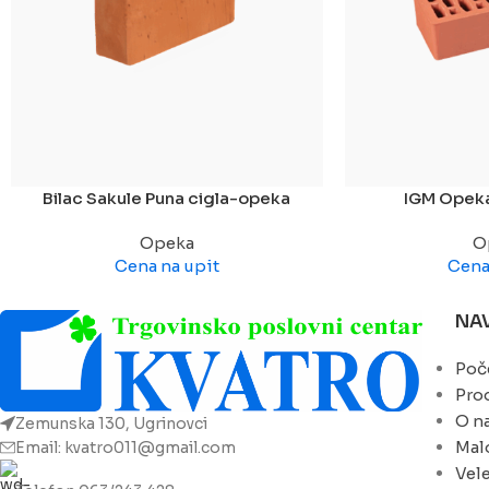
Bilac Sakule Puna cigla-opeka
IGM Opeka
Opeka
O
Cena na upit
Cena
NA
Poč
Pro
O n
Zemunska 130, Ugrinovci
Mal
Email: kvatro011@gmail.com
Vel