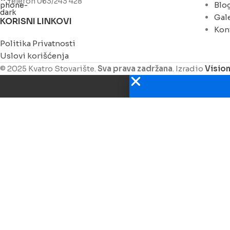
Telefon 063/243 428
Blo
Gale
KORISNI LINKOVI
Kon
Politika Privatnosti
Uslovi korišćenja
© 2025 Kvatro Stovarište.
Sva prava zadržana
. Izradio
Visio
Obaveštenje
Kolege, izvođači i inv
Poziv da gra
Proverite zašto smo j
Webshop nije u funkci
prodaja@stovaristek
veleprodaja@stovari