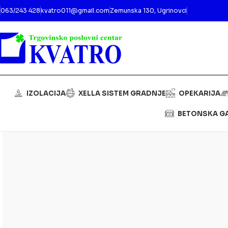
063/243 428
kvatro011@gmail.com
Zemunska 130, Ugrinovci
IZOLACIJA
XELLA SISTEM GRADNJE
OPEKARIJA
BETONSKA G