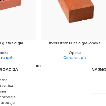
 glatka cigla
Izvor Uzdin Puna cigla-opeka
peka
Opeka
 na upit
Cena na upit
VIGACIJA
NAJNO
etna
davnica
ama
oprodaja
eprodaja