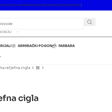
DAVNICA
O NAMA
ISPORUKA
BLOG
GALERIJA
KONTAKT
GORIJU
RIJALI
ARMIRAČKI POGON
FARBARA
.
a reljefna cigla
fna cigla