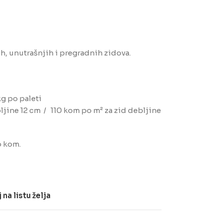
h, unutrašnjih i pregradnih zidova.
kg po paleti
ljine 12 cm / 110 kom po m² za zid debljine
o kom.
na listu želja