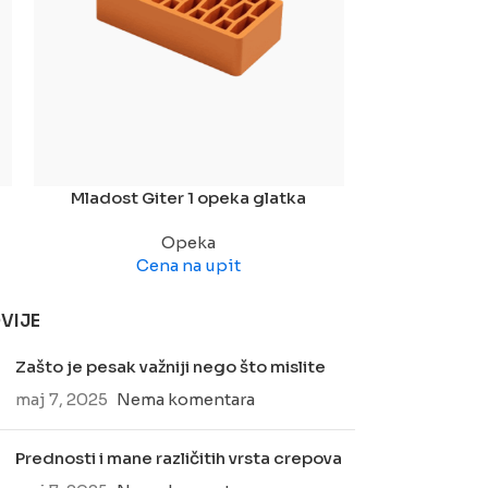
Mladost Giter 1 opeka glatka
Mladost Gi
Opeka
Cena na upit
Ce
VIJE
Zašto je pesak važniji nego što mislite
maj 7, 2025
Nema komentara
Prednosti i mane različitih vrsta crepova