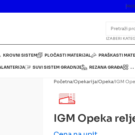
PRO
IZABERI KATE
KROVNI SISTEM
PLOČASTI MATERIJAL
PRAŠKASTI MATE
ALANTERIJA
SUVI SISTEM GRADNJE
REZANA GRAĐA
. . 
Početna
Opekarija
Opeka
IGM Opek
IGM Opeka relje
Cena na upit