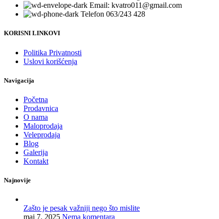
Email: kvatro011@gmail.com
Telefon 063/243 428
KORISNI LINKOVI
Politika Privatnosti
Uslovi korišćenja
Navigacija
Početna
Prodavnica
O nama
Maloprodaja
Veleprodaja
Blog
Galerija
Kontakt
Najnovije
Zašto je pesak važniji nego što mislite
maj 7, 2025
Nema komentara