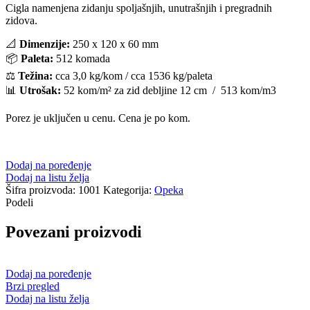
Cigla namenjena zidanju spoljašnjih, unutrašnjih i pregradnih
zidova.
📐
Dimenzije:
250 x 120 x 60 mm
📦
Paleta:
512 komada
⚖️
Težina:
cca 3,0 kg/kom / cca 1536 kg/paleta
📊
Utrošak:
52 kom/m² za zid debljine 12 cm / 513 kom/m3
Porez je uključen u cenu. Cena je po kom.
Dodaj na poređenje
Dodaj na listu želja
Šifra proizvoda:
1001
Kategorija:
Opeka
Podeli
Povezani proizvodi
Dodaj na poređenje
Brzi pregled
Dodaj na listu želja