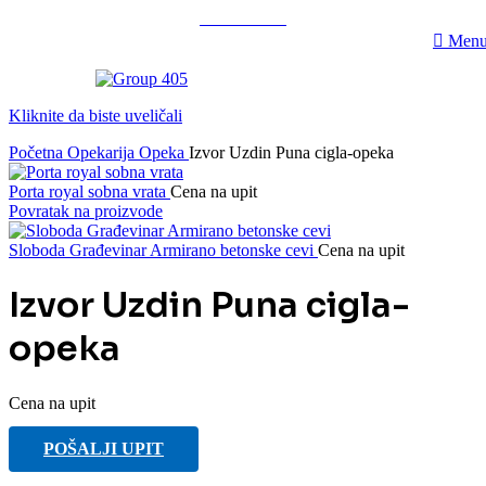
063/243 428
Men
Kliknite da biste uveličali
Početna
Opekarija
Opeka
Izvor Uzdin Puna cigla-opeka
Porta royal sobna vrata
Cena na upit
Povratak na proizvode
Sloboda Građevinar Armirano betonske cevi
Cena na upit
Izvor Uzdin Puna cigla-
opeka
Cena na upit
POŠALJI UPIT