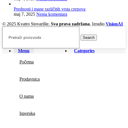
Prednosti i mane različitih vrsta crepova
maj 7, 2025
Nema komentara
© 2025 Kvatro Stovarište.
Sva prava zadržana
. Izradio
VisionAI
Search
Menu
Categories
Početna
Prodavnica
O nama
Isporuka