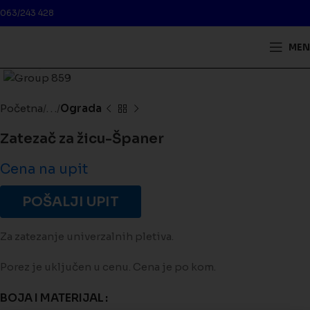
063/243 428
MEN
Kliknite da biste uveličali
Početna
. . .
Ograda
Zatezač za žicu-Španer
Cena na upit
POŠALJI UPIT
Za zatezanje univerzalnih pletiva.
Porez je uključen u cenu. Cena je po kom.
BOJA I MATERIJAL