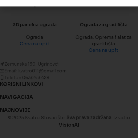
Povezani proizvodi
3D panelna ograda
Ograda za gradilišta
Ograda
Ograda
,
Oprema i alat za
Cena na upit
gradilišta
Cena na upit
Zemunska 130, Ugrinovci
Email: kvatro011@gmail.com
Telefon 063/243 428
KORISNI LINKOVI
NAVIGACIJA
NAJNOVIJE
© 2025 Kvatro Stovarište.
Sva prava zadržana
. Izradio
VisionAI