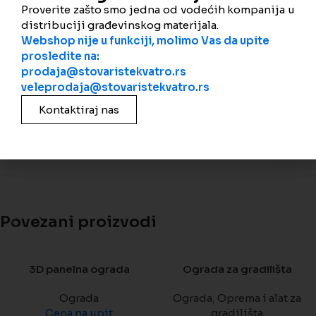
Proverite zašto smo jedna od vodećih kompanija u
Podeli
distribuciji građevinskog materijala.
Webshop nije u funkciji, molimo Vas da upite
Dodatne informacije
prosledite na:
prodaja@stovaristekvatro.rs
1 m
veleprodaja@stovaristekvatro.rs
,
Kontaktiraj nas
VIISINA
1.2 m
,
1.5 m
Povezani proizvodi
3D panelna ograda
Ograda za gradilišta
Ograda
Ograda
,
Oprema i alat za
Cena na upit
gradilišta