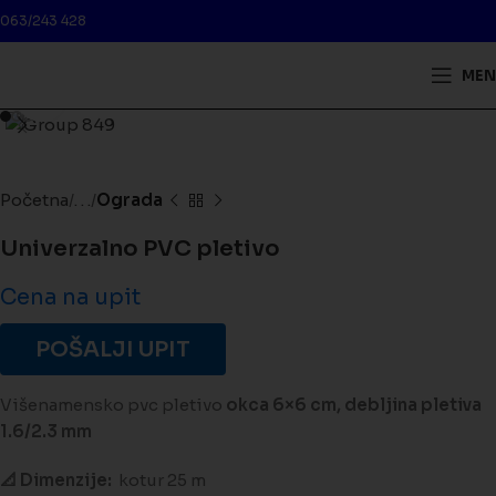
063/243 428
MEN
Kliknite da biste uveličali
Početna
. . .
Ograda
Univerzalno PVC pletivo
Cena na upit
POŠALJI UPIT
Višenamensko pvc pletivo
okca 6×6 cm, debljina pletiva
1.6/2.3 mm
📐 Dimenzije:
kotur 25 m