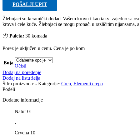
POŠALJI UPIT
Žlebnjaci su keramički dodaci Vašem krovu i kao takvi zajedno sa o
krova i cele kuće. Žlebnjaci se mogu pronaći u različitim nijansama, 
📦
Paleta:
30 komada
Porez je uključen u cenu. Cena je po kom
Boja
Očisti
Dodaj na poređenje
Dodaj na listu želja
Šifra proizvoda:
-
Kategorije:
Crep
,
Elementi crepa
Podeli
Dodatne informacije
Natur 01
,
Crvena 10