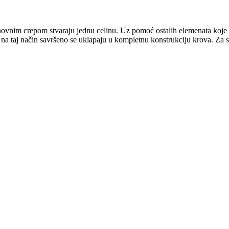
snovnim crepom stvaraju jednu celinu. Uz pomoć ostalih elemenata koje
a na taj način savršeno se uklapaju u kompletnu konstrukciju krova. Za