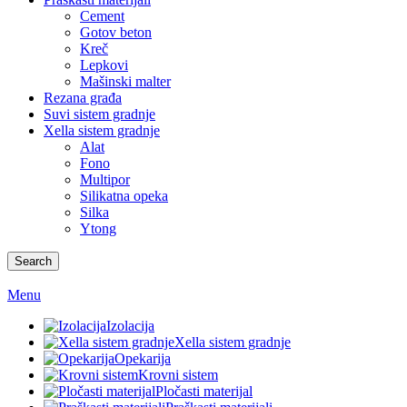
Cement
Gotov beton
Kreč
Lepkovi
Mašinski malter
Rezana građa
Suvi sistem gradnje
Xella sistem gradnje
Alat
Fono
Multipor
Silikatna opeka
Silka
Ytong
Search
Menu
Izolacija
Xella sistem gradnje
Opekarija
Krovni sistem
Pločasti materijal