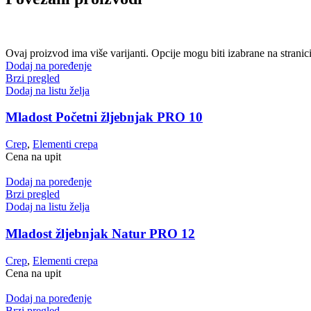
Ovaj proizvod ima više varijanti. Opcije mogu biti izabrane na stranic
Dodaj na poređenje
Brzi pregled
Dodaj na listu želja
Mladost Početni žljebnjak PRO 10
Crep
,
Elementi crepa
Cena na upit
Dodaj na poređenje
Brzi pregled
Dodaj na listu želja
Mladost žljebnjak Natur PRO 12
Crep
,
Elementi crepa
Cena na upit
Dodaj na poređenje
Brzi pregled