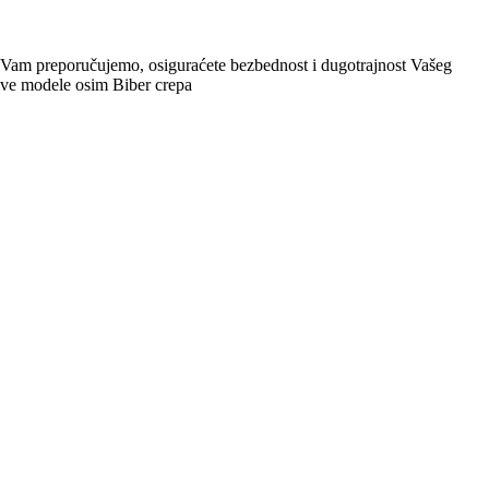
 Vam preporučujemo, osiguraćete bezbednost i dugotrajnost Vašeg
 sve modele osim Biber crepa