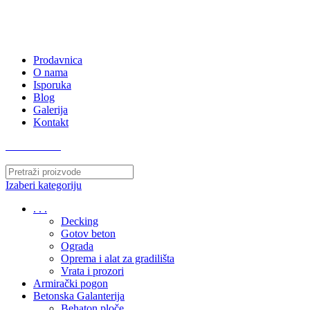
063/243 428
kvatro011@gmail.com
Zemunska 130, Ugrinovci
Prodavnica
O nama
Isporuka
Blog
Galerija
Kontakt
063/243 428
Izaberi kategoriju
. . .
Decking
Gotov beton
Ograda
Oprema i alat za gradilišta
Vrata i prozori
Armirački pogon
Betonska Galanterija
Behaton ploče