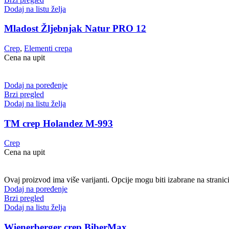
Dodaj na listu želja
Mladost Žljebnjak Natur PRO 12
Crep
,
Elementi crepa
Cena na upit
Dodaj na poređenje
Brzi pregled
Dodaj na listu želja
TM crep Holandez M-993
Crep
Cena na upit
Ovaj proizvod ima više varijanti. Opcije mogu biti izabrane na stranic
Dodaj na poređenje
Brzi pregled
Dodaj na listu želja
Wienerberger crep BiberMax