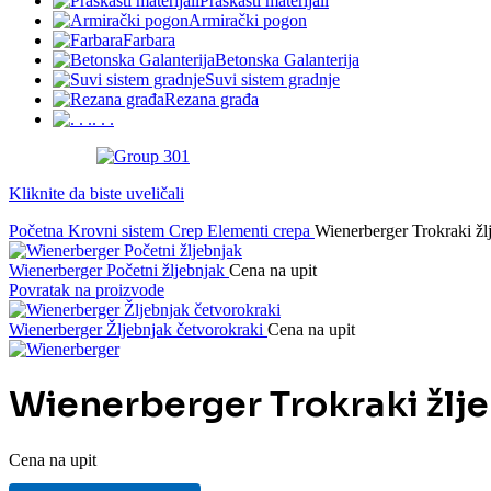
Praškasti materijali
Armirački pogon
Farbara
Betonska Galanterija
Suvi sistem gradnje
Rezana građa
. . .
Kliknite da biste uveličali
Početna
Krovni sistem
Crep
Elementi crepa
Wienerberger Trokraki žl
Wienerberger Početni žljebnjak
Cena na upit
Povratak na proizvode
Wienerberger Žljebnjak četvorokraki
Cena na upit
Wienerberger Trokraki žlj
Cena na upit