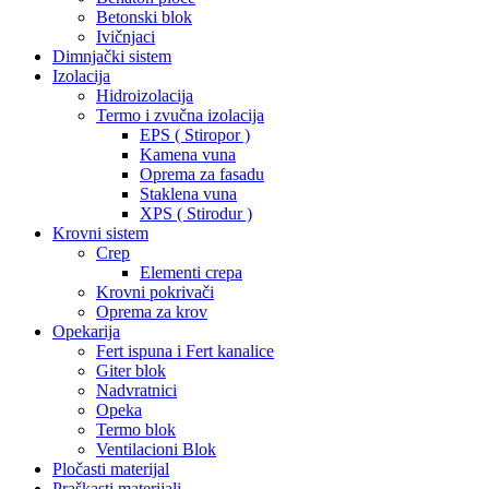
Betonski blok
Ivičnjaci
Dimnjački sistem
Izolacija
Hidroizolacija
Termo i zvučna izolacija
EPS ( Stiropor )
Kamena vuna
Oprema za fasadu
Staklena vuna
XPS ( Stirodur )
Krovni sistem
Crep
Elementi crepa
Krovni pokrivači
Oprema za krov
Opekarija
Fert ispuna i Fert kanalice
Giter blok
Nadvratnici
Opeka
Termo blok
Ventilacioni Blok
Pločasti materijal
Praškasti materijali