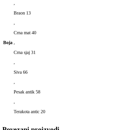
,
Braon 13
,
Crna mat 40
Boja
,
Crna sjaj 31
,
Siva 66
,
Pesak antik 58
,
Terakota antic 20
Povezani proizvodi