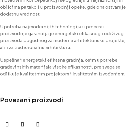
inovativnih koncepata koji se ogledaju u najrazličitijim
oblicima pa tako i u proizvodnji opeke, gde ona ostvaruje
dodatnu vrednost.
Upotreba najmodernijih tehnologija u procesu
proizvodnje garancija je energetski efikasnog i održivog
proizvoda pogodnog za moderne arhitektonske projekte,
ali i za tradicionalnu arhitekturu.
Uspešna i energetski efikasna gradnja, osim upotrebe
građevinskih materijala visoke efikasnosti, pre svega se
odlikuje kvalitetnim projektom i kvalitetnim izvođenjem.
Povezani proizvodi