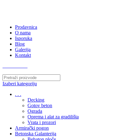
063/243 428
kvatro011@gmail.com
Zemunska 130, Ugrinovci
Prodavnica
O nama
Isporuka
Blog
Galerija
Kontakt
063/243 428
Izaberi kategoriju
. . .
Decking
Gotov beton
Ograda
Oprema i alat za gradilišta
Vrata i prozori
Armirački pogon
Betonska Galanterija
Behaton ploče