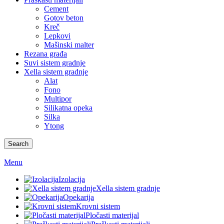
Cement
Gotov beton
Kreč
Lepkovi
Mašinski malter
Rezana građa
Suvi sistem gradnje
Xella sistem gradnje
Alat
Fono
Multipor
Silikatna opeka
Silka
Ytong
Search
Menu
Izolacija
Xella sistem gradnje
Opekarija
Krovni sistem
Pločasti materijal