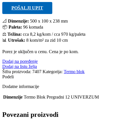
POŠALJI UPIT
📐
Dimenzije:
500 x 100 x 238 mm
📦
Paleta:
96 komada
⚖️
Težina:
cca 8,2 kg/kom / cca 970 kg/paleta
📊
Utrošak:
8 kom/m² za zid 10 cm
Porez je uključen u cenu. Cena je po kom.
Dodaj na poređenje
Dodaj na listu želja
Šifra proizvoda:
7407
Kategorija:
Termo blok
Podeli
Dodatne informacije
Dimenzije
Termo Blok Pregradni 12 UNIVERZUM
Povezani proizvodi