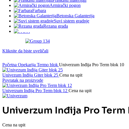
Praškasti materijali
Armirački pogon
Farbara
Betonska Galanterija
Suvi sistem gradnje
Rezana građa
. . .
Kliknite da biste uveličali
Početna
Opekarija
Termo blok
Univerzum Inđija Pro Term blok 10
Univezum Inđija Giter blok 25
Cena na upit
Povratak na proizvode
Univerzum Inđija Pro Term blok 12
Cena na upit
Univerzum Inđija Pro Term 
Cena na upit