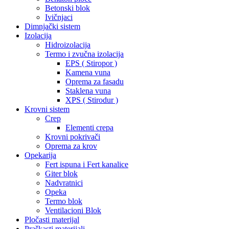
Betonski blok
Ivičnjaci
Dimnjački sistem
Izolacija
Hidroizolacija
Termo i zvučna izolacija
EPS ( Stiropor )
Kamena vuna
Oprema za fasadu
Staklena vuna
XPS ( Stirodur )
Krovni sistem
Crep
Elementi crepa
Krovni pokrivači
Oprema za krov
Opekarija
Fert ispuna i Fert kanalice
Giter blok
Nadvratnici
Opeka
Termo blok
Ventilacioni Blok
Pločasti materijal
Praškasti materijali