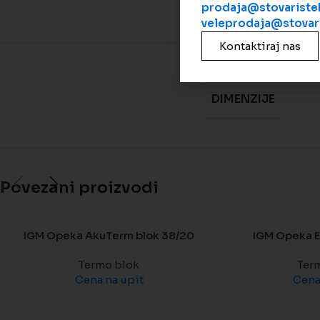
prodaja@stovaristek
veleprodaja@stovari
Kontaktiraj nas
DIMENZIJE
Povezani proizvodi
IGM Opeka AkuTerm blok 38/20
IGM Opeka E
Termo blok
Ter
Cena na upit
Cena