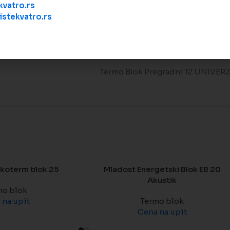
Podeli
vatro.rs
stekvatro.rs
Termo Blok Pregradni 12 UNIVE
koterm blok 25
Mladost Energetski Blok EB 20
Akustik
mo blok
 na upit
Termo blok
Cena na upit