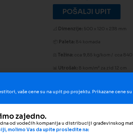
POŠALJI UPIT
📐
Dimenzije:
500 x 120 x 238 mm
📦
Paleta:
84 komada
⚖️
Težina:
cca 9,85 kg/kom / cca 840
📊
Utrošak:
8 kom/m² za zid 12 cm
Porez je uključen u cenu. Cena je p
estitori, vaše cene su na upit po projektu. Prikazane cene s
Dodaj na poređenje
Dodaj 
dimo zajedno.
Šifra proizvoda:
1999
edna od vodećih kompanija u distribuciji građevinskog mat
Kategorija:
Termo blok
ji, molimo Vas da upite prosledite na: