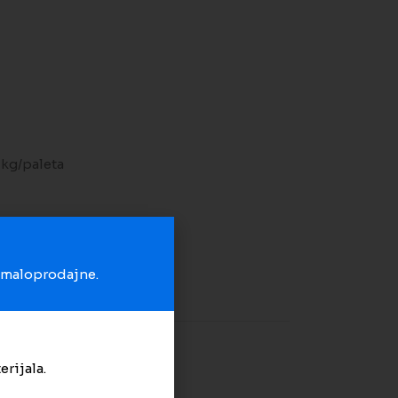
 kg/paleta
o kom.
u maloprodajne.
na listu želja
erijala.