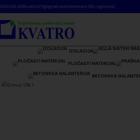
063/243 428
kvatro011@gmail.com
Zemunska 130, Ugrinovci
IZOLACIJA
PLOČASTI MATERIJAL
Kliknite da biste uveličali
BETONSKA GALANTE