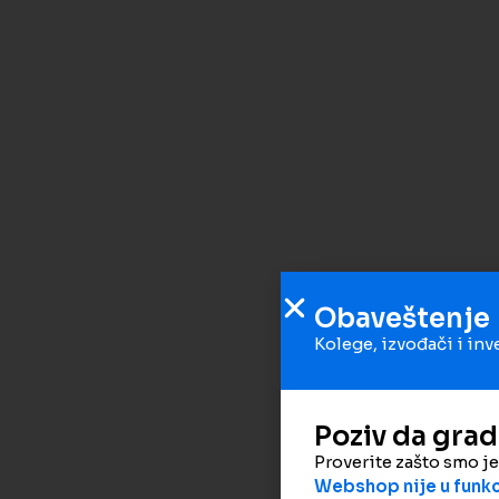
Obaveštenje
Kolege, izvođači i inv
Poziv da gra
Proverite zašto smo j
Webshop nije u funkci