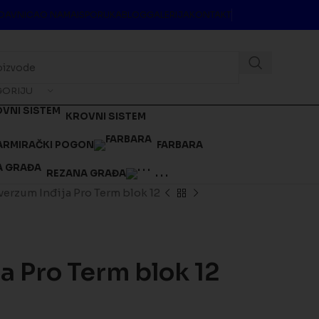
DAVNICA
O NAMA
ISPORUKA
BLOG
GALERIJA
KONTAKT
GORIJU
KROVNI SISTEM
ARMIRAČKI POGON
FARBARA
REZANA GRAĐA
. . .
erzum Inđija Pro Term blok 12
a Pro Term blok 12