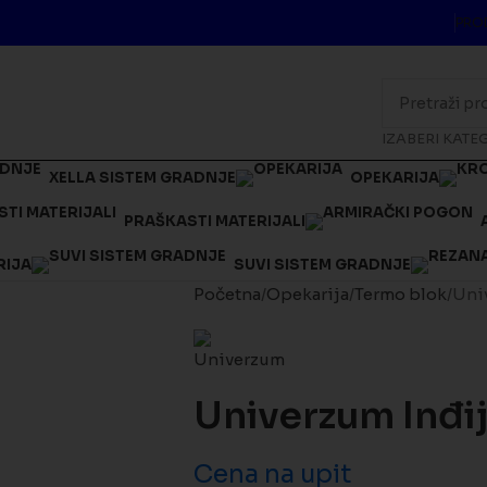
PRO
IZABERI KATE
XELLA SISTEM GRADNJE
OPEKARIJA
PRAŠKASTI MATERIJALI
RIJA
SUVI SISTEM GRADNJE
Početna
Opekarija
Termo blok
Univ
Univerzum Inđij
Cena na upit