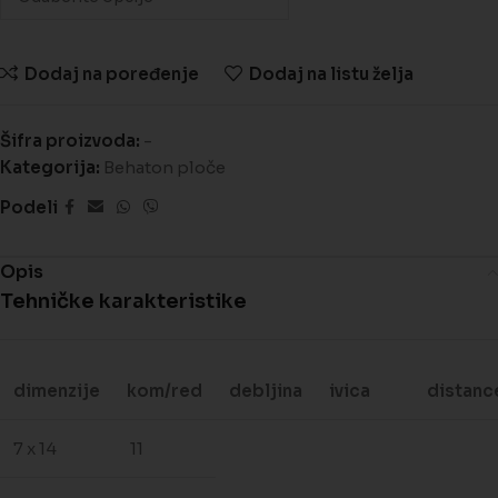
Dodaj na poređenje
Dodaj na listu želja
Šifra proizvoda:
-
Kategorija:
Behaton ploče
Podeli
Opis
Tehničke karakteristike
dimenzije
kom/red
debljina
ivica
distanc
7 x 14
11