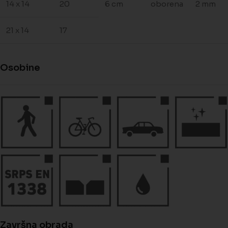
14 x 14
20
6 cm
oborena
2 mm
21 x 14
17
Osobine
Završna obrada