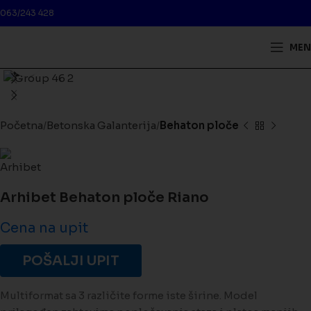
063/243 428
MEN
Kliknite da biste uveličali
Početna
Betonska Galanterija
Behaton ploče
Arhibet Behaton ploče Riano
Cena na upit
POŠALJI UPIT
Multiformat sa 3 različite forme iste širine. Model