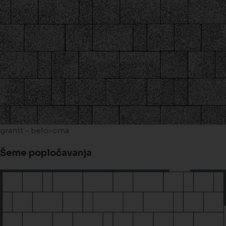
granit – belo-crna
Šeme popločavanja