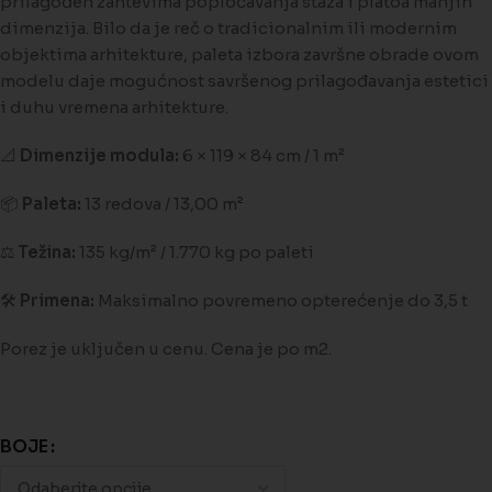
prilagođen zahtevima popločavanja staza i platoa manjih
dimenzija. Bilo da je reč o tradicionalnim ili modernim
objektima arhitekture, paleta izbora završne obrade ovom
modelu daje mogućnost savršenog prilagođavanja estetici
i duhu vremena arhitekture.
📐
Dimenzije modula:
6 × 119 × 84 cm / 1 m²
📦
Paleta:
13 redova / 13,00 m²
⚖️
Težina:
135 kg/m² / 1.770 kg po paleti
🛠️
Primena:
Maksimalno povremeno opterećenje do 3,5 t
Porez je uključen u cenu. Cena je po m2.
BOJE