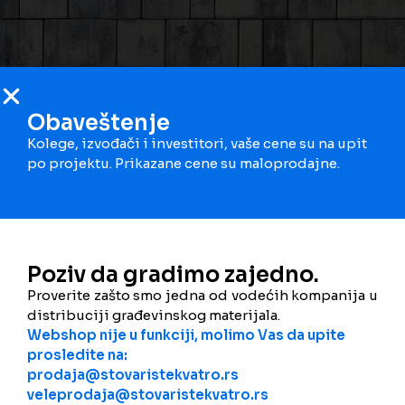
Obaveštenje
Kolege, izvođači i investitori, vaše cene su na upit
po projektu. Prikazane cene su maloprodajne.
kolormix – bianco
Poziv da gradimo zajedno.
Proverite zašto smo jedna od vodećih kompanija u
distribuciji građevinskog materijala.
Webshop nije u funkciji, molimo Vas da upite
prosledite na:
prodaja@stovaristekvatro.rs
veleprodaja@stovaristekvatro.rs