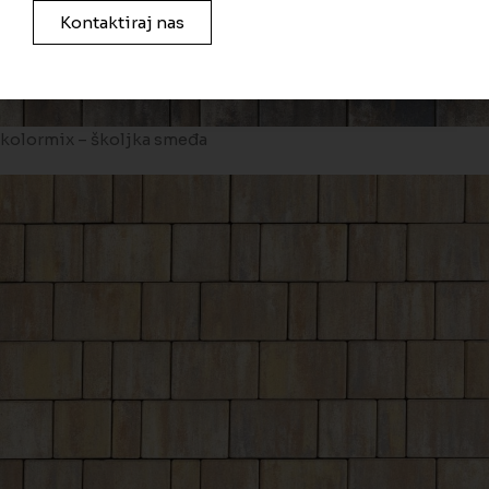
Kontaktiraj nas
kolormix – školjka smeđa