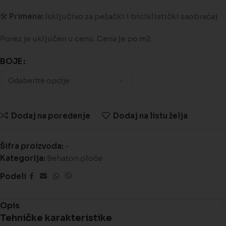
🛠️
Primena:
Isključivo za pešački i biciklistički saobraćaj
Porez je uključen u cenu. Cena je po m2.
BOJE
Dodaj na poređenje
Dodaj na listu želja
Šifra proizvoda:
-
Kategorija:
Behaton ploče
Podeli
Opis
Tehničke karakteristike