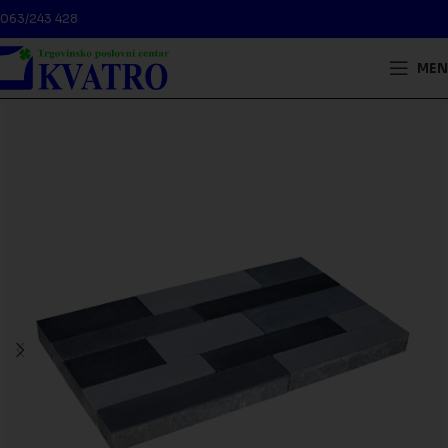
063/243 428
MEN