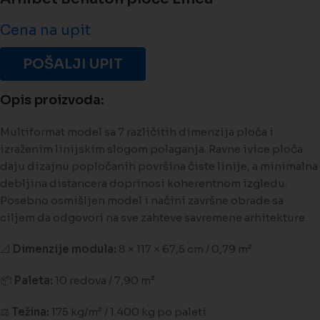
Cena na upit
POŠALJI UPIT
Opis proizvoda:
Multiformat model sa 7 različitih dimenzija ploča i
izraženim linijskim slogom polaganja. Ravne ivice ploča
daju dizajnu popločanih površina čiste linije, a minimalna
debljina distancera doprinosi koherentnom izgledu.
Posebno osmišljen model i načini završne obrade sa
ciljem da odgovori na sve zahteve savremene arhitekture.
📐
Dimenzije modula:
8 × 117 × 67,5 cm / 0,79 m²
📦
Paleta:
10 redova / 7,90 m²
⚖️
Težina:
175 kg/m² / 1.400 kg po paleti