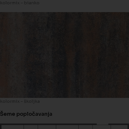
kolormix – bianko
kolormix – školjka
Šeme popločavanja