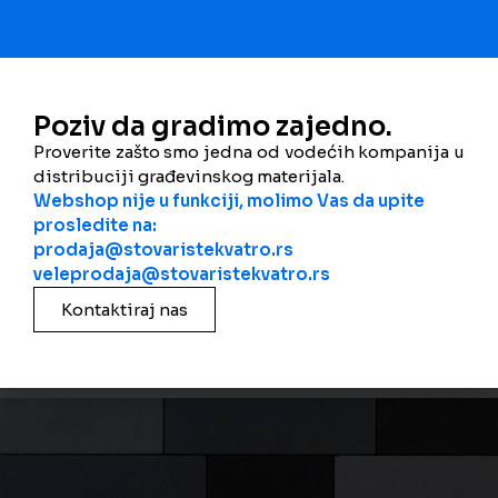
Završna obrada
Poziv da gradimo zajedno.
Proverite zašto smo jedna od vodećih kompanija u
distribuciji građevinskog materijala.
Webshop nije u funkciji, molimo Vas da upite
prosledite na:
prodaja@stovaristekvatro.rs
veleprodaja@stovaristekvatro.rs
Kontaktiraj nas
kvarc – grafit – siva