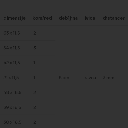
dimenzije
kom/red
debljina
ivica
distancer
63 x 11,5
2
54 x 11,5
3
42 x 11,5
1
21 x 11,5
1
8 cm
ravna
3 mm
48 x 16,5
2
39 x 16,5
2
30 x 16,5
2