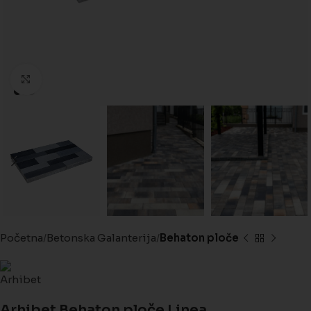
Kliknite da biste uveličali
Početna
Betonska Galanterija
Behaton ploče
Arhibet Behaton ploče Linea