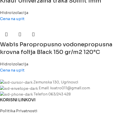
Knauf Univerzalna traka Solifit 1mm
Hidroizolacija
Cena na upit
Wabis Paropropusno vodonepropusna
krovna folija Black 150 gr/m2 120°C
Hidroizolacija
Cena na upit
Zemunska 130, Ugrinovci
Email: kvatro011@gmail.com
Telefon 063/243 428
KORISNI LINKOVI
Politika Privatnosti