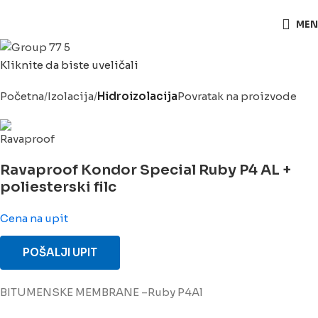
063/243 428
MEN
Kliknite da biste uveličali
Početna
Izolacija
Hidroizolacija
Povratak na proizvode
Ravaproof Kondor Special Ruby P4 AL +
poliesterski filc
Cena na upit
POŠALJI UPIT
BITUMENSKE MEMBRANE –Ruby P4Al