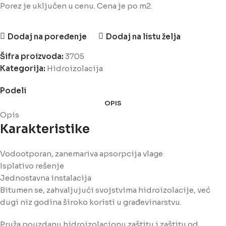
Porez je uključen u cenu. Cena je po m2.
Dodaj na poređenje
Dodaj na listu želja
Šifra proizvoda:
3705
Kategorija:
Hidroizolacija
Podeli
OPIS
Opis
Karakteristike
Vodootporan, zanemariva apsorpcija vlage
Isplativo rešenje
Jednostavna instalacija
Bitumen se, zahvaljujući svojstvima hidroizolacije, već
dugi niz godina široko koristi u građevinarstvu.
Pruža pouzdanu hidroizolacionu zaštitu i zaštitu od