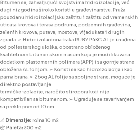
Bitumen se, zahvaljujući svojstvima hidroizolacije, već
dugi niz godina široko koristi u građevinarstvu. Pruža
pouzdanu hidroizolacijsku zaštitu i zaštitu od vremenskih
uticaja krovova i terasa podruma, podzemnih građevina,
zelenih krovova, puteva, mostova, vijadukata i drugih
zgrada. ➢ Hidroizolaciona traka RUBY P4KG AL je izrađena
od poliesterskog uloška, obostrano obloženog
kvalitetnom bitumenskom masom koja je modifikovana
dodatkom plastomernih polimera (APP) i sa gornje strane
obložena AL folijom. ➢ Koristi se kao hidroizolacija i kao
parna brana. ➢ Zbog AL folije sa spoljne strane, moguće je
direktno postavljanje
termičke izolacije, naročito stiropora koji nije
kompatibilan sa bitumenom. ➢ Ugrađuje se zavarivanjem
sa preklopom od 10 cm
📐
Dimenzije:
rolna 10 m2
📦
Paleta:
300 m2