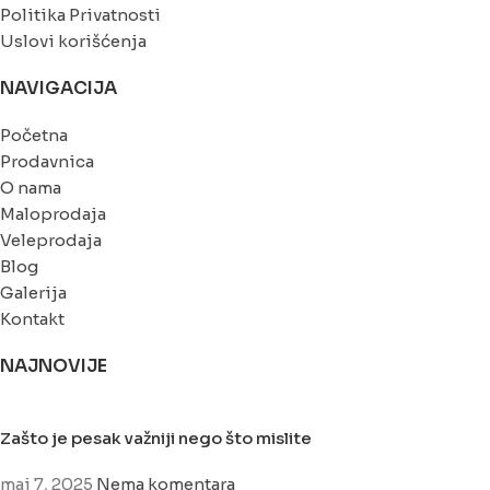
Politika Privatnosti
Uslovi korišćenja
NAVIGACIJA
Početna
Prodavnica
O nama
Maloprodaja
Veleprodaja
Blog
Galerija
Kontakt
NAJNOVIJE
Zašto je pesak važniji nego što mislite
maj 7, 2025
Nema komentara