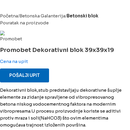
Početna
Betonska Galanterija
Betonski blok
Povratak na proizvode
Promobet Dekorativni blok 39x39x19
Cena na upit
POŠALJI UPIT
Dekorativni blok,stub predstavljaju dekorativne šuplje
elemente za zidanje spravljene od vibropresovanog
betona niskog vodocementnog faktora na modernim
vibropresama.U procesu proizvodnje koriste se aditivi
protiv mraza i soli(NaHCO3) što ovim elementima
omogućava trajnost izloženih površina.