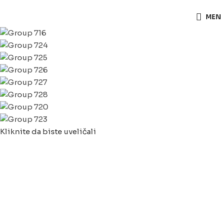
063/243 428
MEN
Kliknite da biste uveličali