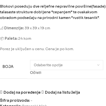
Blokovi poseduju dve reljefne nepravilne površine(fasade)
talasaste strukture dobijene “cepanjem” te ovakakvom
obradom podsećaju na prirodni kamen “rustik tesanik”.
📐
Dimenzije:
39 x 39 x 19 cm
📦
Paleta:
24 kom
Porez je uključen u cenu. Cena je po kom.
BOJA
Očisti
Dodaj na poređenje
Dodaj na listu želja
Šifra proizvoda:
-