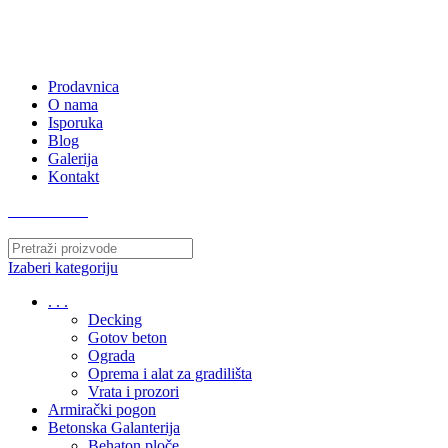
063/243 428
kvatro011@gmail.com
Zemunska 130, Ugrinovci
Prodavnica
O nama
Isporuka
Blog
Galerija
Kontakt
063/243 428
Izaberi kategoriju
. . .
Decking
Gotov beton
Ograda
Oprema i alat za gradilišta
Vrata i prozori
Armirački pogon
Betonska Galanterija
Behaton ploče