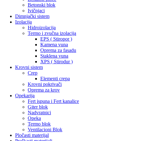
Betonski blok
Ivičnjaci
Dimnjački sistem
Izolacija
Hidroizolacija
Termo i zvučna izolacija
EPS ( Stiropor )
Kamena vuna
Oprema za fasadu
Staklena vuna
XPS ( Stirodur )
Krovni sistem
Crep
Elementi crepa
Krovni pokrivači
Oprema za krov
Opekarija
Fert ispuna i Fert kanalice
Giter blok
Nadvratnici
Opeka
Termo blok
Ventilacioni Blok
Pločasti materijal
Praškasti materijali