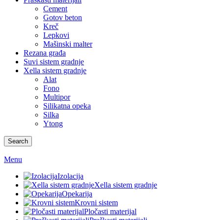
Cement
Gotov beton
Kreč
Lepkovi
Mašinski malter
Rezana građa
Suvi sistem gradnje
Xella sistem gradnje
Alat
Fono
Multipor
Silikatna opeka
Silka
Ytong
Search
Menu
Izolacija
Xella sistem gradnje
Opekarija
Krovni sistem
Pločasti materijal