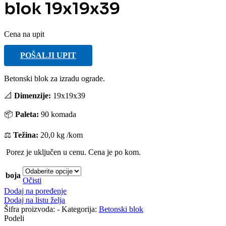
blok 19x19x39
Cena na upit
POŠALJI UPIT
Betonski blok za izradu ograde.
📐
Dimenzije:
19x19x39
📦
Paleta:
90 komada
⚖️
Težina:
20,0 kg /kom
Porez je uključen u cenu. Cena je po kom.
boja
Očisti
Dodaj na poređenje
Dodaj na listu želja
Šifra proizvoda:
-
Kategorija:
Betonski blok
Podeli