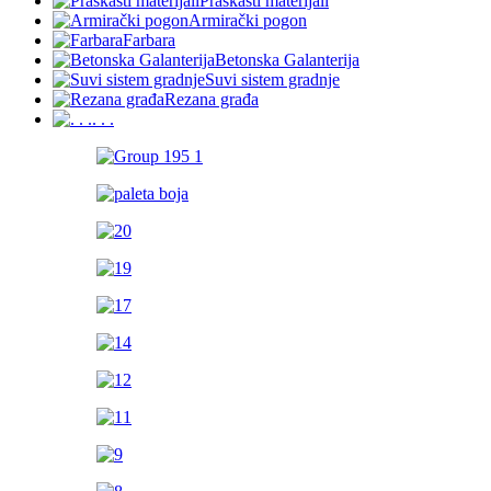
Praškasti materijali
Armirački pogon
Farbara
Betonska Galanterija
Suvi sistem gradnje
Rezana građa
. . .