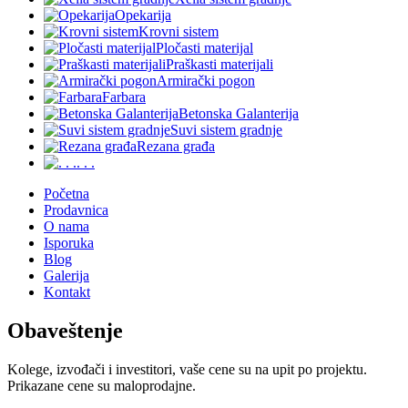
Opekarija
Krovni sistem
Pločasti materijal
Praškasti materijali
Armirački pogon
Farbara
Betonska Galanterija
Suvi sistem gradnje
Rezana građa
. . .
Početna
Prodavnica
O nama
Isporuka
Blog
Galerija
Kontakt
Obaveštenje
Kolege, izvođači i investitori, vaše cene su na upit po projektu.
Prikazane cene su maloprodajne.