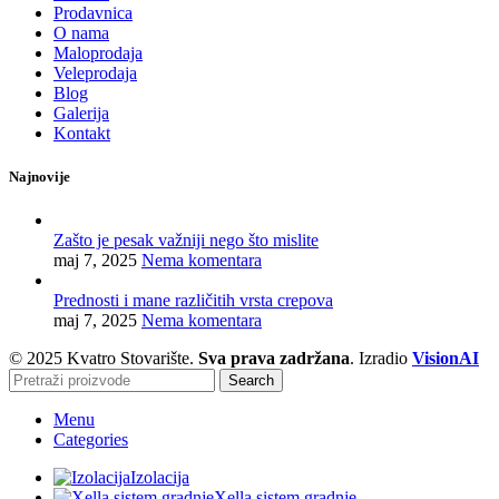
Prodavnica
O nama
Maloprodaja
Veleprodaja
Blog
Galerija
Kontakt
Najnovije
Zašto je pesak važniji nego što mislite
maj 7, 2025
Nema komentara
Prednosti i mane različitih vrsta crepova
maj 7, 2025
Nema komentara
© 2025 Kvatro Stovarište.
Sva prava zadržana
. Izradio
VisionAI
Search
Menu
Categories
Izolacija
Xella sistem gradnje