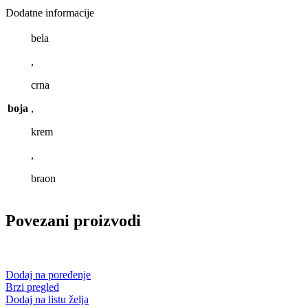
Dodatne informacije
bela
,
crna
boja
,
krem
,
braon
Povezani proizvodi
Dodaj na poređenje
Brzi pregled
Dodaj na listu želja