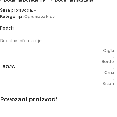
Dodaj na poređenje
Dodaj na listu želja
Šifra proizvoda:
-
Kategorija:
Oprema za krov
Podeli
Dodatne informacije
Cigla
,
Bordo
BOJA
,
Crna
,
Braon
Povezani proizvodi