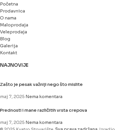
Početna
Prodavnica
O nama
Maloprodaja
Veleprodaja
Blog
Galerija
Kontakt
NAJNOVIJE
Zašto je pesak važniji nego što mislite
maj 7, 2025
Nema komentara
Prednosti i mane različitih vrsta crepova
maj 7, 2025
Nema komentara
© 2025 Kvatro Stovarište.
Sva prava zadržana
. Izradio