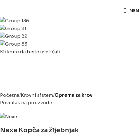
063/243 428
MEN
Kliknite da biste uveličali
Početna
Krovni sistem
Oprema za krov
Povratak na proizvode
Nexe Kopča za žljebnjak