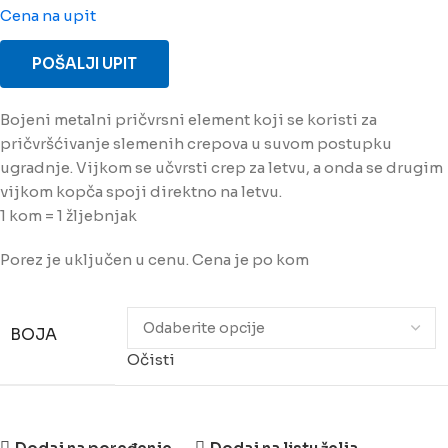
Cena na upit
POŠALJI UPIT
Bojeni metalni pričvrsni element koji se koristi za
pričvršćivanje slemenih crepova u suvom postupku
ugradnje. Vijkom se učvrsti crep za letvu, a onda se drugim
vijkom kopča spoji direktno na letvu.
1 kom = 1 žljebnjak
Porez je uključen u cenu. Cena je po kom
BOJA
Očisti