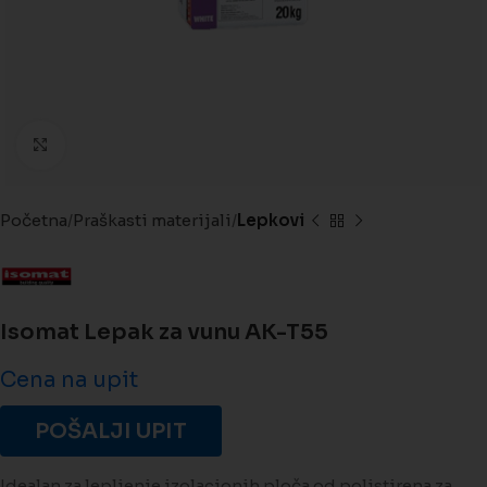
Kliknite da biste uveličali
Početna
Praškasti materijali
Lepkovi
Isomat Lepak za vunu AK-T55
Cena na upit
POŠALJI UPIT
Idealan za lepljenje izolacionih ploča od polistirena za