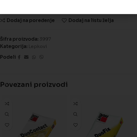
Dodaj na poređenje
Dodaj na listu želja
Šifra proizvoda:
3997
Kategorija:
Lepkovi
Podeli
Povezani proizvodi