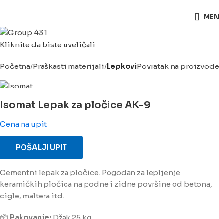
063/243 428
MEN
Kliknite da biste uveličali
Početna
Praškasti materijali
Lepkovi
Povratak na proizvode
Isomat Lepak za pločice AK-9
Cena na upit
POŠALJI UPIT
Cementni lepak za pločice. Pogodan za lepljenje
keramičkih pločica na podne i zidne površine od betona,
cigle, maltera itd.
📦
Pakovanje:
Džak 25 kg